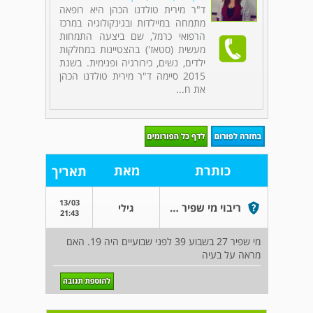
ד"ר מירית טולדנו הכהן היא רופאה
מתמחה במיילדות ובגינקולוגיה במרכז
הרפואי כרמל, שם ביצעה התמחות
מעשית (סטאז') בהצטיינות במחלקות
ילדים, נשים, כירורגיה ופנימית. בשנת
2015 סיימה ד"ר מירית טולדנו הכהן
את ח...
כותרת
מאת
תאריך
13/03
ריבוי מי שפיר בשבוע 39
גילי
21:43
מי שפיר 27 בשבוע 39 לפני שבועיים היה 19. האם
מראה על בעיה