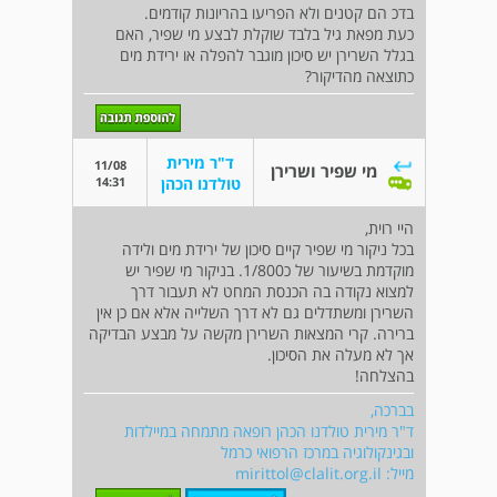
בדכ הם קטנים ולא הפריעו בהריונות קודמים.
כעת מפאת גיל בלבד שוקלת לבצע מי שפיר, האם
בגלל השרירן יש סיכון מוגבר להפלה או ירידת מים
כתוצאה מהדיקור?
ד"ר מירית
11/08
מי שפיר ושרירן
14:31
טולדנו הכהן
היי רוית,
בכל ניקור מי שפיר קיים סיכון של ירידת מים ולידה
מוקדמת בשיעור של כ1/800. בניקור מי שפיר יש
למצוא נקודה בה הכנסת המחט לא תעבור דרך
השרירן ומשתדלים גם לא דרך השלייה אלא אם כן אין
ברירה. קרי המצאות השרירן מקשה על מבצע הבדיקה
אך לא מעלה את הסיכון.
בהצלחה!
בברכה,
ד"ר מירית טולדנו הכהן רופאה מתמחה במיילדות
ובגינקולוגיה במרכז הרפואי כרמל
מייל:
mirittol@clalit.org.il