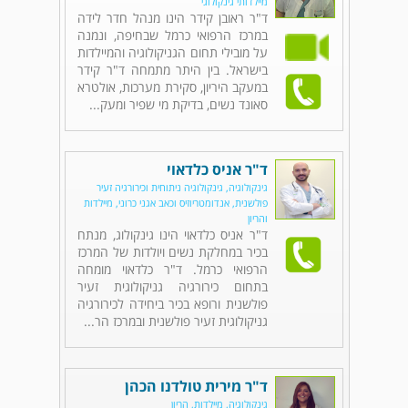
מיילדותי גינקולוגי
ד"ר ראובן קידר הינו מנהל חדר לידה
במרכז הרפואי כרמל שבחיפה, ונמנה
על מובילי תחום הגניקולוגיה והמיילדות
בישראל. בין היתר מתמחה ד"ר קידר
במעקב היריון, סקירת מערכות, אולטרא
סאונד נשים, בדיקת מי שפיר ומעק...
ד"ר אניס כלדאוי
גינקולוגיה, גינקולוגיה ניתוחית וכירורגיה זעיר
פולשנית, אנדומטריוזיס וכאב אגני כרוני, מיילדות
והריון
ד"ר אניס כלדאוי הינו גינקולוג, מנתח
בכיר במחלקת נשים ויולדות של המרכז
הרפואי כרמל. ד"ר כלדאוי מומחה
בתחום כירורגיה גניקולוגית זעיר
פולשנית ורופא בכיר ביחידה לכירורגיה
גניקולוגית זעיר פולשנית ובמרכז הר...
ד"ר מירית טולדנו הכהן
גינקולוגיה, מיילדות, הריון