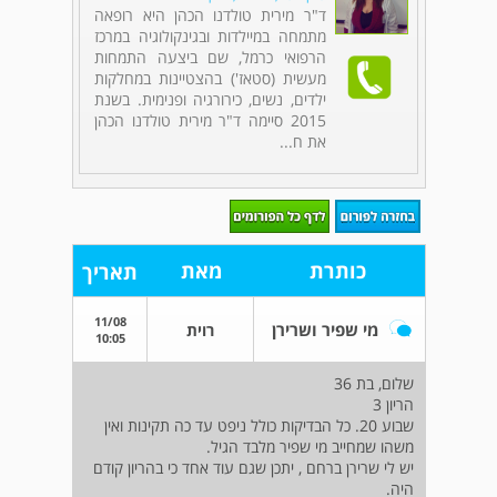
ד"ר מירית טולדנו הכהן היא רופאה
מתמחה במיילדות ובגינקולוגיה במרכז
הרפואי כרמל, שם ביצעה התמחות
מעשית (סטאז') בהצטיינות במחלקות
ילדים, נשים, כירורגיה ופנימית. בשנת
2015 סיימה ד"ר מירית טולדנו הכהן
את ח...
כותרת
מאת
תאריך
11/08
מי שפיר ושרירן
רוית
10:05
שלום, בת 36
הריון 3
שבוע 20. כל הבדיקות כולל ניפט עד כה תקינות ואין
משהו שמחייב מי שפיר מלבד הגיל.
יש לי שרירן ברחם , יתכן שגם עוד אחד כי בהריון קודם
היה.