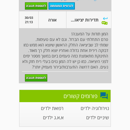
30/03
תדירות יציאות אצל תינוק יונק
אורה
21:13
המון תודות על המענה!
טרם התחלתי עם הברזל. וגם לא עם טעימות.
שמתי לב שביציאה החלק הראשון שיוצא הוא ממש כמו
דבוקה רירית אחת גדולה ואחריו יוצא חלק רך מאוד.
התינוקת מתאמצת כמה פעמים ביום במשך מספר ימים
לפני היציאה. כמו כן יש לה המון גזים בעלי ריח חזק ולא
נעים. האם דרושה התערבות/בירור מעמיק יותר?
פורומים קשורים
נוירולוגיה ילדים
רפואת ילדים
שיניים ילדים
א.א.ג ילדים