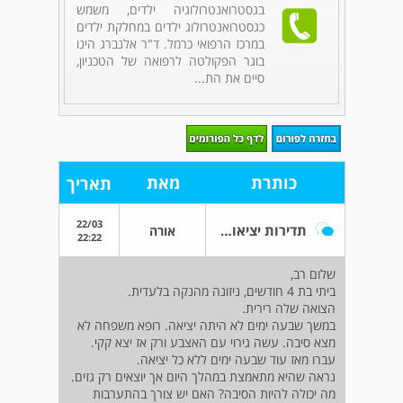
בגסטרואנטרולוגיה ילדים, משמש
כגסטרואנטרולוג ילדים במחלקת ילדים
במרכז הרפואי כרמל. ד"ר אלנברג הינו
בוגר הפקולטה לרפואה של הטכניון,
סיים את הת...
כותרת
מאת
תאריך
22/03
תדירות יציאות אצל תינוק יונק
אורה
22:22
שלום רב,
ביתי בת 4 חודשים, ניזונה מהנקה בלעדית.
הצואה שלה רירית.
במשך שבעה ימים לא היתה יציאה. רופא משפחה לא
מצא סיבה. עשה גירוי עם האצבע ורק אז יצא קקי.
עברו מאז עוד שבעה ימים ללא כל יציאה.
נראה שהיא מתאמצת במהלך היום אך יוצאים רק גזים.
מה יכולה להיות הסיבה? האם יש צורך בהתערבות