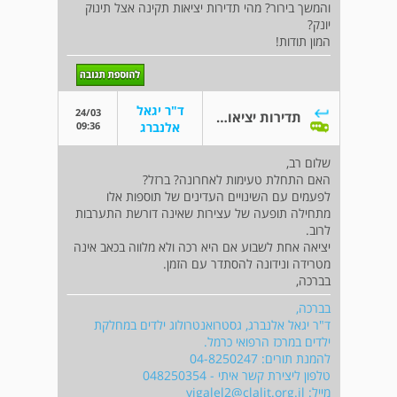
והמשך בירור? מהי תדירות יציאות תקינה אצל תינוק
יונק?
המון תודות!
ד"ר יגאל
24/03
תדירות יציאות אצל תינוק יונק
09:36
אלנברג
שלום רב,
האם התחלת טעימות לאחרונה? ברזל?
לפעמים עם השינויים העדינים של תוספות אלו
מתחילה תופעה של עצירות שאינה דורשת התערבות
לרוב.
יציאה אחת לשבוע אם היא רכה ולא מלווה בכאב אינה
מטרידה ונידונה להסתדר עם הזמן.
בברכה,
בברכה,
ד"ר יגאל אלנברג, גסטרואנטרולוג ילדים במחלקת
ילדים במרכז הרפואי כרמל.
להמנת תורים: 04-8250247
טלפון ליצירת קשר איתי - 048250354
מייל:
yigalel2@clalit.org.il