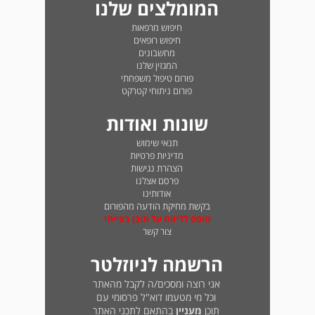
המומלצים שלנו
חיפוש מרפאות
חיפוש רופאים
מחשבונים
המגזין שלנו
פורום טיפול משפחתי
פורום ניתוחי קטרקט
שונות ואודות
תנאי שימוש
מדיניות פרטיות
הצהרת נגישות
פרסם אצלנו
אודותינו
בקשת מחיקת הודעה מהפורום
טופס לדיווח על תוכן בעייתי
צור קשר
הרשמה לניוזלטר
אני רוצה ומסכים/ה לקבל מהאתר
וכל מי מטעמו דוא"ל פרסומי עם
תוכן
מעניין
בהתאם לתכני האתר