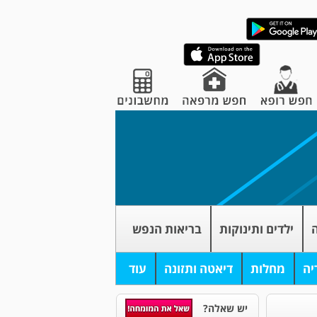
ה
ילדים ותינוקות
בריאות הנפש
יה
מחלות
דיאטה ותזונה
עוד
יש שאלה?