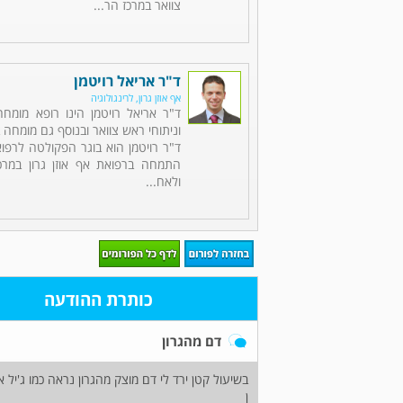
צוואר במרכז הר...
ד"ר אריאל רויטמן
אף אוזן גרון, לרינגולוגיה
ד"ר אריאל רויטמן הינו רופא מומחה 
וניתוחי ראש צוואר ובנוסף גם מומחה ב
ד"ר רויטמן הוא בוגר הפקולטה לרפוא
התמחה ברפואת אף אוזן גרון במרכ
ולאח...
כותרת ההודעה
דם מהגרון
בשיעול קטן ירד לי דם מוצק מהגרון נראה כמו ג'יל א
ן