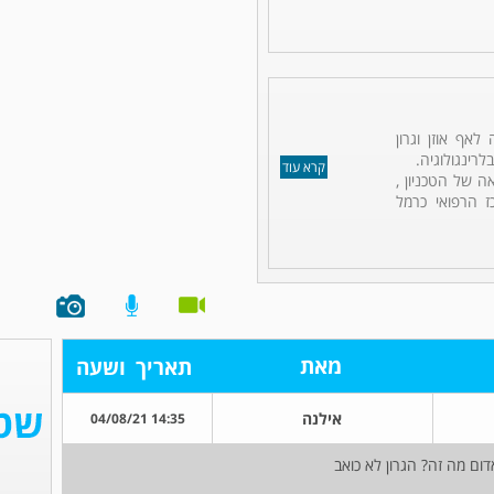
לאף אוזן וגרון
לרינגולוגיה.
קרא עוד
ה של הטכניון ,
ז הרפואי כרמל
מאת
תאריך
ושעה
אילנה
14:35 04/08/21
דום מה זה? הגרון לא כואב