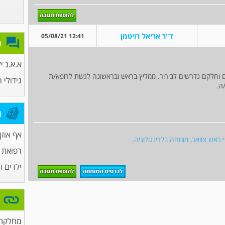
ד"ר אריאל רויטמן
12:41 05/08/21
פ
א.א.ג י
ם וחלקם נדרשים לבירור. ממליץ בראש ובראשונה לגשת לרופא/ת
גידולי 
ה.
מ
אף אוזן 
י ראש צוואר, מומחה בלרינגולוגיה.
רפואת
ילדים ו
מחלקת 