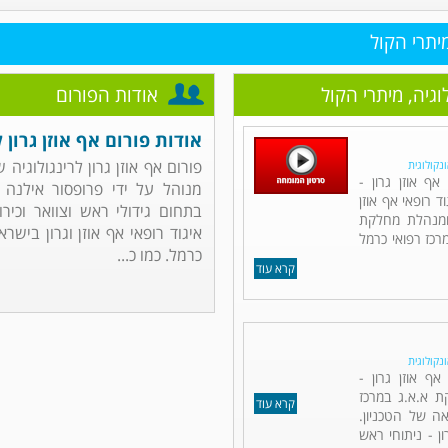
מיתרי הקול
לוגיה, מיתרי הקול
אודות הפורום
אודות פורום אף אוזן גרון ל
פורום אף אוזן גרון לרינגולוגיה 
ונקולוגית
ף אוזן גרון -
מנוהל על ידי פרופסור אילנה ד
ד רופאי אף אוזן
בתחום גידולי ראש וצוואר וכירור
 ומנהלת מחלקת
איגוד רופאי אף אוזן וגרון בישר
מרכז רפואי כרמל
כרמל. כמו כ...
קרא עוד
ונקולוגית
אף אוזן גרון -
ת א.א.ג במרכז
קרא עוד
ה של הטכניון.
ן - ניתוחי ראש