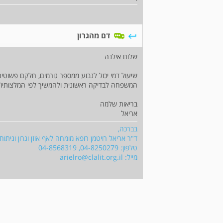
דם מהגרון
שלום אילנה
שיעול דמי יכול לנבוע ממספר גורמים, חלקם פשוטי
המשפחה לבדיקה ראשונית ולהמשיך לפי המלצותיו/
בריאות שלמה
אריאל
בברכה,
ד"ר אריאל רויטמן רופא מומחה לאף אוזן וגרון וניתוח
טלפון: 04-8250279, 04-8568319
מייל:
arielro@clalit.org.il