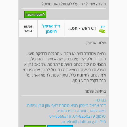
מה זה אומר? למי עלי לפנות? האם מסוכן?
ד"ר אריאל
05/08
CT ראש - תסמונת איגל?
12:34
רויטמן
שלום אביטל,
נראה שמדובר בממצא מקרי שהתגלה בבדיקת סיטי.
מדובר בחלק של עצם בגרון שהוא מאורך מהרגיל.
ממצא כזה יכול לגרום לעיתים לתלונות של כאב גרון או
הפרעה בבליעה. ממצא כזה גם יכול להיות אסימפטוטי
ולא לגרום לתלונות כלל. ניתן לפנות לרופא אא"ג על
מנת לקבל מידע נוסף.
בריאות שלמה
בברכה,
ד"ר אריאל רויטמן רופא מומחה לאף אוזן וגרון וניתוחי
ראש צוואר, מומחה בלרינגולוגיה.
טלפון: 04-8250279, 04-8568319
מייל:
arielro@clalit.org.il