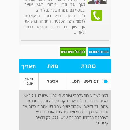
לאף אוזן וגרון וניתוחי ראש צוואר
ובנוסף גם מומחה בלרינגולוגיה.
ד"ר רויטמן הוא בוגר הפקולטה
לרפואה של הטכניון , התמחה ברפואת
אף אוזן גרון במרכז הרפואי כרמל
ולאח...
כותרת
מאת
תאריך
05/08
CT ראש - תסמונת איגל?
אביטל
10:39
לפני כשבוע התעלפתי ושהגעתי למיון עשו לו CT ראש.
נאמר לי בבית חולים שהבדיקה תקינה והכל בסדר אך
שמתי לב למשהו שכתוב שאף אחר לא אמר לי כלום על
זה. נרשם כך : "סטילואיד פרוצס מאורכים דו"צ,
באבחנה מבדלת תסמונת ע"ש איגל, לקורלציה
קלינית".