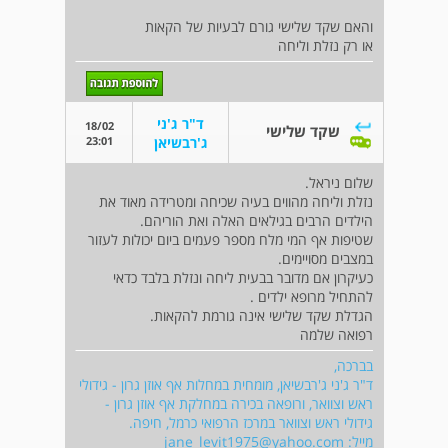
והאם שקד שלישי גורם לבעיות של הקאות
או רק נזלת וליחה
ד"ר ג'ני
18/02
שקד שלישי
23:01
ג'רבשיאן
שלום ניראל.
נזלת וליחה מהווים בעיה שכיחה ומטרידה מאוד את
הילדים הרבים בגילאים האלה ואת הוריהם.
שטיפות אף המי מלח מספר פעמים ביום יכולות לעזור
במצבים מסויימים.
כעיקרון אם מדובר בבעית ליחה ונזלת בלבד כדאי
להתחיל מרופא ילדים .
הגדלת שקד שלישי אינה גורמת להקאות.
רפואה שלמה
בברכה,
ד"ר ג'ני ג'רבשיאן, מומחית במחלות אף אוזן גרון - גידולי
ראש וצוואר, ורופאה בכירה במחלקת אף אוזן גרון -
גידולי ראש וצוואר במרכז הרפואי כרמל, חיפה.
מייל:
jane_levit1975@yahoo.com