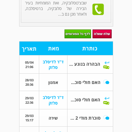
שבצ'כוסלובקיה, ואת המומחיות בעיר
הבירה של סלובקיה, ברטיסלבה,
ולאחר מכן גם ב...
כותרת
מאת
תאריך
ד"ר לדיסלב
05/04
הבהרה בנוגע לבדיקת a1c
21:06
סלזק
28/03
האם חולי סוכרת יכולים להשתין המון שתן
אמנון
20:36
ד"ר לדיסלב
29/03
האם חולי סוכרת יכולים להשתין המון שתן
22:36
סלזק
29/03
סוכרת מודי 2 והריון
שירה
15:17