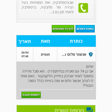
שבצ'כוסלובקיה, ואת המומחיות בעיר
הבירה של סלובקיה, ברטיסלבה,
ולאחר מכן גם ב...
כותרת
מאת
תאריך
26/04
אנשור פלוס וסוכרת גבולית
חופית
07:48
שלום
אבי בן 74 עם סוכרת גבולית(110) . הוא סובל מירידה
במשקל לאחר שנדבק בחיידק הליקובקטר . האם מותר
לו לצרוך אנשור פלוס או שזה בעייתי בגלל הסוכר
הגבולי?
פורומים קשורים