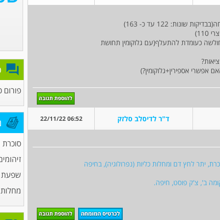
-חולשה כעומדת להתעלף(עם גלוקומין תחושת
יאות?
פ
פורום כ
ד"ר לדיסלב סלזק
06:52 22/11/22
מ
סוכרת
זיהומים
רת, יתר לחץ דם ומחלות כליות (נפרולוגיה), בחיפה
שפעת
מחלות