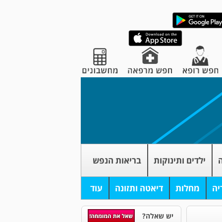
ה
ילדים ותינוקות
בריאות הנפש
יה
מחלות
דיאטה ותזונה
עוד
יש שאלה?