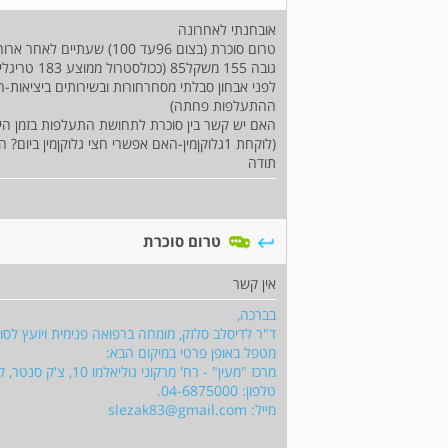
אובחנתי לאחרונה
טרום סוכרת (בצום 96עד 100) שעתיים לאחר ארוחה(בבדיקות שונות: 122 עד כ- 163)
גובה 155 משקל85 (ככולסטרול ממוצע 183 טריגליצרי 110)
לפני אבחון סבלתי מסחרחורות ובשירותים ביציאות
ההתעלפות פחתה)
האם יש קשר בין סוכרת לתחושת התעלפות בזמן היצ
(לוקחת 1גלוקןמין-האם אפשרי חצי גלוקןמין ביום? האם אפשרי אספירין+גלוקומין?)
תודה
טרום סוכרת
אין קשר
בברכה,
ד"ר לדיסלב סלזק, מומחה ברפואה פנימית ויועץ לסוכ
מטפל באופן פרטי במיקום הבא:
מרכז "מעין" - רח' מרקוני גוליאלמו 10, צ'ק סנטר, קומה ב', צ'ק פוסט, חיפה.
טלפון: 04-6875000.
מייל:
slezak83@gmail.com