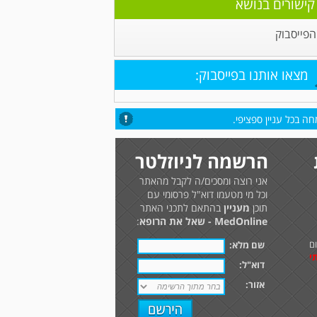
קישורים בנושא
הפייסבוק
מצאו אותנו בפייסבוק:
ה בכל עניין ספציפי.
הרשמה לניוזלטר
אני רוצה ומסכים/ה לקבל מהאתר
וכל מי מטעמו דוא"ל פרסומי עם
תוכן
מעניין
בהתאם לתכני האתר
MedOnline - שאל את הרופא
:
ם
שם מלא:
י
דוא"ל:
אזור: