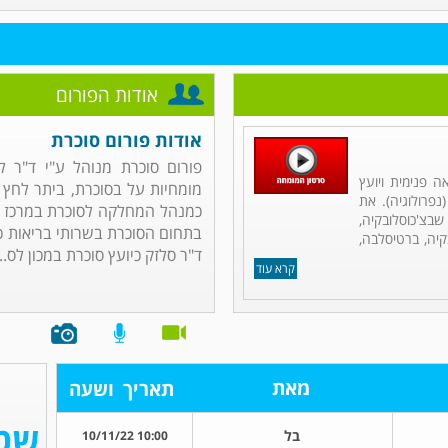
אודות הפורום
אודות פורום סוכרת
פורום סוכרת מנוהל ע"י ד"ר 
ה פנימית ויועץ
מומחיות על בסוכרת, ביתר לחץ 
נפרולוגיה). את
כמנהל המחלקה לסוכרת במרכז הר
בצ'כוסלובקיה,
בתחום הסוכרת בשרותי בריאות כ
יה, ברטיסלבה,
ד"ר סלזק כיועץ סוכרת במכון לס...
קרא עוד
מאת
תאריך
ושעה
בל
10:00 10/11/22