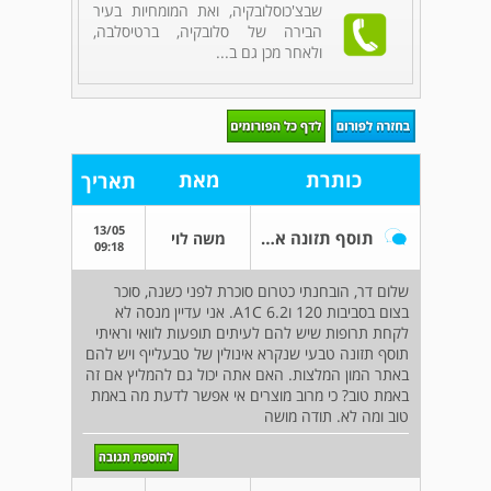
שבצ'כוסלובקיה, ואת המומחיות בעיר
הבירה של סלובקיה, ברטיסלבה,
ולאחר מכן גם ב...
כותרת
מאת
תאריך
13/05
תוסף תזונה אינולין לטרום סוכרת סוג 2
משה לוי
09:18
שלום דר, הובחנתי כטרום סוכרת לפני כשנה, סוכר
בצום בסביבות 120 וA1C 6.2. אני עדיין מנסה לא
לקחת תרופות שיש להם לעיתים תופעות לוואי וראיתי
תוסף תזונה טבעי שנקרא אינולין של טבעלייף ויש להם
באתר המון המלצות. האם אתה יכול גם להמליץ אם זה
באמת טוב? כי מרוב מוצרים אי אפשר לדעת מה באמת
טוב ומה לא. תודה מושה