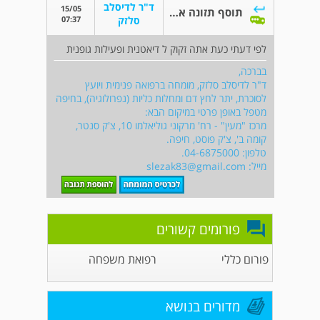
ד"ר לדיסלב
15/05
תוסף תזונה אינולין לטרום סוכרת סוג 2
07:37
סלזק
לפי דעתי כעת אתה זקוק ל דיאטנית ופעילות גופנית
בברכה,
ד"ר לדיסלב סלזק, מומחה ברפואה פנימית ויועץ
לסוכרת, יתר לחץ דם ומחלות כליות (נפרולוגיה), בחיפה
מטפל באופן פרטי במיקום הבא:
מרכז "מעין" - רח' מרקוני גוליאלמו 10, צ'ק סנטר,
קומה ב', צ'ק פוסט, חיפה.
טלפון: 04-6875000.
מייל:
slezak83@gmail.com
פורומים קשורים
פורום כללי
רפואת משפחה
מדורים בנושא