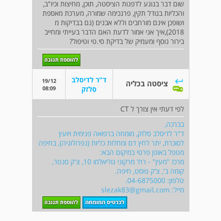
שום דבר בנוגע לדפנות הציסטה, תוכן, מחיצות וכיו"ב,
והכליות בגודל תקין, פרנכימה שמורה, מערכת מאספת
ושופכן אינם מורחבים וללא אבנים (גם בבדיקות מ
2018),איך אני אמור לדעת האם הדבר בעייתי ומחייב
בירור נוסף ומעמיק של בדיקת סי.טי וטיפול?
ד"ר לדיסלב
19/12
ציסטה בכליה
08:09
סלזק
לפי דעתי אין צורך ל CT
בברכה,
ד"ר לדיסלב סלזק, מומחה ברפואה פנימית ויועץ
לסוכרת, יתר לחץ דם ומחלות כליות (נפרולוגיה), בחיפה
מטפל באופן פרטי במיקום הבא:
מרכז "מעין" - רח' מרקוני גוליאלמו 10, צ'ק סנטר,
קומה ב', צ'ק פוסט, חיפה.
טלפון: 04-6875000.
מייל:
slezak83@gmail.com