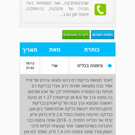
שבצ'כוסלובקיה, ואת המומחיות בעיר
הבירה של סלובקיה, ברטיסלבה,
ולאחר מכן גם ב...
כותרת
מאת
תאריך
18/12
ציסטה בכליה
ארי
21:42
לאחר תוצאות בדיקות דם בהם נמצאו ערכים של יוריד
אסיד גבוה (תוצאות חוזרות לרוב אצלי בבדיקות דם
וקיימת גם הסטוריה משפחתית לכך של אבא וסבתא)
בה נמצא ערך של 8.6 מג וקריאטינין 1.27 מג (פעם
ראשונה שנמצא ערך גבוה של קריאטינין בבדיקות
הדם),החלטתי לעשות בדיקת אולטרסאונד בטן ואגן.
בבדיקה הודגמה ציסטה בגודל 2.6 ס''מ בדופן עליון
קדמי של הכלייה הימנית. ב- 2018 אותה ציסטה כבר
התגלתה באולטרסאונד אחר שעשיתי לכליות ודרכי
השתן וגודל אותה ציסטה היה 1.4 ס''מ. מאחר ולא צוין