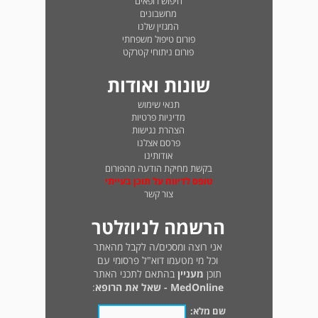
חיפוש רופאים
מחשבונים
המגזין שלנו
פורום טיפול משפחתי
פורום ניתוחי קטרקט
שונות ואודות
תנאי שימוש
מדיניות פרטיות
הצהרת נגישות
פרסם אצלנו
אודותינו
בקשת מחיקת הודעה מהפורום
טופס לדיווח על תוכן בעייתי
צור קשר
הרשמה לניוזלטר
אני רוצה ומסכים/ה לקבל מהאתר
וכל מי מטעמו דוא"ל פרסומי עם
תוכן
מעניין
בהתאם לתכני האתר
MedOnline - שאל את הרופא
:
שם מלא: