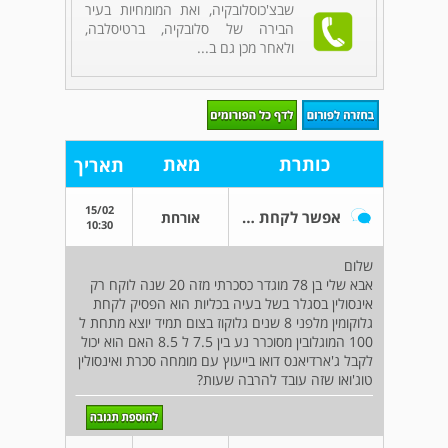
שבצ'כוסלובקיה, ואת המומחיות בעיר
הבירה של סלובקיה, ברטיסלבה,
ולאחר מכן גם ב...
כותרת
מאת
תאריך
15/02
אפשר לקחת ג'ארדיאנס דואו
אורחת
10:30
שלום
אבא שלי בן 78 מוגדר כסכרתי מזה 20 שנה לוקח רק
אינסולין בסגלר בשל בעיה בכליות הוא הפסיק לקחת
גלוקומין מלפני 8 שנים גלוקוז בצום תמיד יוצא מתחת ל
100 המוגלובין מסוכרר נע בין 7.5 ל 8.5 האם הוא יכול
לקבל ג'ארדיאנס דואו בייעוץ עם מומחה סכרת ואינסולין
טוג'ואו שזה עובד להרבה שעות?