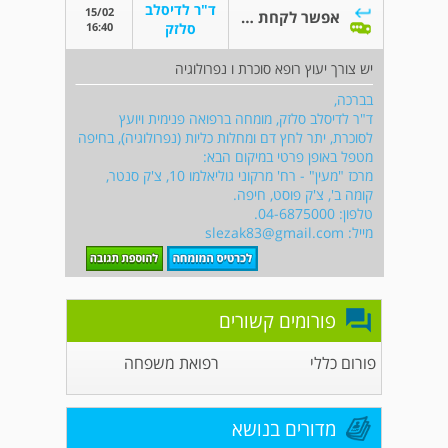
ד"ר לדיסלב
15/02
אפשר לקחת ג'ארדיאנס דואו
16:40
סלזק
יש צורך יעוץ רופא סוכרת ו נפרולוגיה
בברכה,
ד"ר לדיסלב סלזק, מומחה ברפואה פנימית ויועץ
לסוכרת, יתר לחץ דם ומחלות כליות (נפרולוגיה), בחיפה
מטפל באופן פרטי במיקום הבא:
מרכז "מעין" - רח' מרקוני גוליאלמו 10, צ'ק סנטר,
קומה ב', צ'ק פוסט, חיפה.
טלפון: 04-6875000.
מייל:
slezak83@gmail.com
פורומים קשורים
פורום כללי
רפואת משפחה
מדורים בנושא