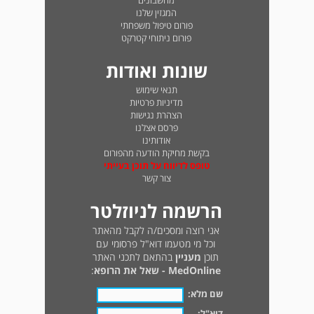
מחשבונים
המגזין שלנו
פורום טיפול משפחתי
פורום ניתוחי קטרקט
שונות ואודות
תנאי שימוש
מדיניות פרטיות
הצהרת נגישות
פרסם אצלנו
אודותינו
בקשת מחיקת הודעה מהפורום
טופס לדיווח על תוכן בעייתי
צור קשר
הרשמה לניוזלטר
אני רוצה ומסכים/ה לקבל מהאתר
וכל מי מטעמו דוא"ל פרסומי עם
תוכן
מעניין
בהתאם לתכני האתר
MedOnline - שאל את הרופא
:
שם מלא:
דוא"ל: