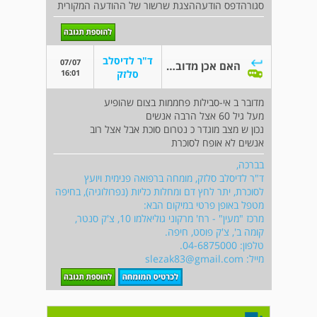
סגורהדפס הודעההצגת שרשור של ההודעה המקורית
ד"ר לדיסלב
07/07
האם אכן מדובר בתלסמיה
16:01
סלזק
מדובר ב אי-סבילות פחממות בצום שהופיע
מעל גיל 60 אצל הרבה אנשים
נכון ש מצב מוגדר כ נטרום סוכת אבל אצל רוב
אנשים לא אופח לסוכרת
בברכה,
ד"ר לדיסלב סלזק, מומחה ברפואה פנימית ויועץ
לסוכרת, יתר לחץ דם ומחלות כליות (נפרולוגיה), בחיפה
מטפל באופן פרטי במיקום הבא:
מרכז "מעין" - רח' מרקוני גוליאלמו 10, צ'ק סנטר,
קומה ב', צ'ק פוסט, חיפה.
טלפון: 04-6875000.
מייל:
slezak83@gmail.com