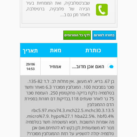
שבצ'כוסלובקיה, ואת המומחיות בעיר
הבירה של סלובקיה, ברטיסלבה,
ולאחר מכן גם ב...
כותרת
מאת
תאריך
29/06
האם אכן מדובר בתלסמיה
אמחיר
14:53
בן 67. בריא. לא מעשן. .אין מחלות לב. ל.ד 135-82.
סוכר בסביבות 100. המוגלובין מסוכרר 6.3 מאחר וחשד
בטלסמיה נלקח בדיקה פרוקטזמין 250. העמסת סוכר
75 גר לאחר שעתים 118.בבדיקות דם חוזרות בספירת
הדם ההמוגלובין
13.5.rbc5.97.mcv74.3.mch22.5.mchc30.3
micro%7.9. hypo%27.1 hba22.5%. hbf0.4%.
מה אומרות התשובות .רופא המשפחה חשד בטלסמיה
מנור לא משמעותית.לכן בקש לא להתיחס.ואם אכן
טלסמיה יכולה להשפיע על רמת ההמוגלובין מסוכרר?