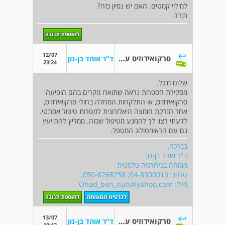
למילוי קמטים. האם יש נסיון כזה?
תודה
12/07
סרקואידוזיס עורי והזרקת חומצה הילאורונית
ד"ר אוהד בן-נון
23:24
שלום מיכל.
מסקירת הספרות נראה שתוארו מקרים בהם הופיעה
סרקואידוזיס, או התלקחות המחלה בחולי סרקואידוזיס,
אחר הזרקת חומצה היאלורונית למטרות טיפול אסתטי.
לדעתי רצוי לך להמנע מטיפול שכזה. ממליץ להתייעץ
גם עם הראומטולוג המטפל.
בברכה,
ד"ר אוהד בן-נון
מומחה בכירורגיה פלסטית
טלפון: 04-8300013; 050-6268258.
מייל:
Ohad_ben_nun@yahoo.com
13/07
סרקואידוזיס עורי והזרקת חומצה הילאורונית
ד"ר אוהד בן-נון
10:42