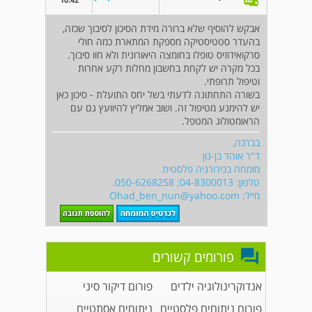
אבקש להוסיף שלא ברורה מידת הסיכון לסיבוך שכזה,
בהעדר סטטיסטיקה מספקת המתארת כמה חולי
סרקואידוזיס טופלו בחומצה היאורונית ולא חוו סיבוך.
בכל מקרה יש לקחת בחשבון מחלות רקע אחרות
וטיפול תרופתי.
בשורה התחתונה לדעתי בשל יחס התועלת - סיכון כאן
יש להימנע מטיפול זה. ושוב אמליץ להיוועץ גם עם
הראומטולוג המטפל.
בברכה,
ד"ר אוהד בן-נון
מומחה בכירורגיה פלסטית
טלפון: 04-8300013; 050-6268258.
מייל:
Ohad_ben_nun@yahoo.com
פורומים קשורים
אנדוקרינולוגיה ילדים
פורום דיקור סיני
פורום ניתוחים פלסטיים
ניתוחים אסתטיים