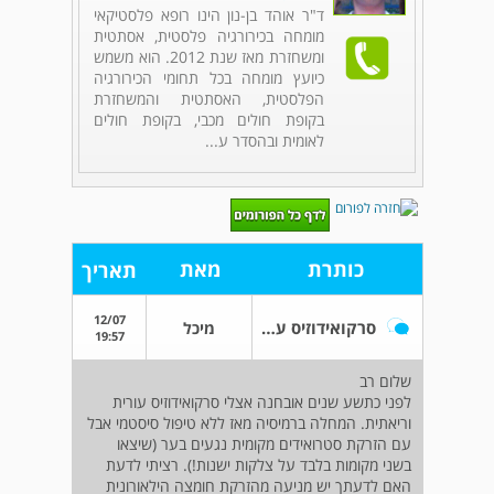
ד"ר אוהד בן-נון הינו רופא פלסטיקאי
מומחה בכירורגיה פלסטית, אסתטית
ומשחזרת מאז שנת 2012. הוא משמש
כיועץ מומחה בכל תחומי הכירורגיה
הפלסטית, האסתטית והמשחזרת
בקופת חולים מכבי, בקופת חולים
לאומית ובהסדר ע...
כותרת
מאת
תאריך
12/07
סרקואידוזיס עורי והזרקת חומצה הילאורונית
מיכל
19:57
שלום רב
לפני כתשע שנים אובחנה אצלי סרקואידוזיס עורית
וריאתית. המחלה ברמיסיה מאז ללא טיפול סיסטמי אבל
עם הזרקת סטרואידים מקומית נגעים בער (שיצאו
בשני מקומות בלבד על צלקות ישנות!). רציתי לדעת
האם לדעתך יש מניעה מהזרקת חומצה הילאורונית