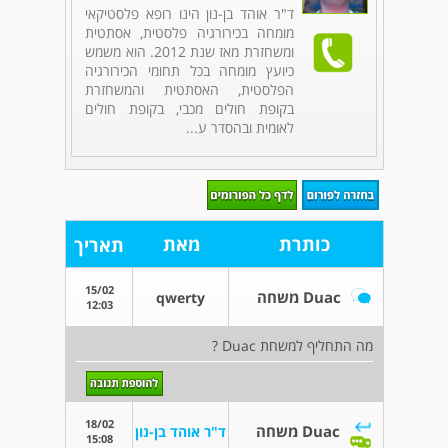
ד"ר אוהד בן-נון הינו רופא פלסטיקאי
מומחה בכירורגיה פלסטית, אסתטית
ומשחזרת מאז שנת 2012. הוא משמש
כיועץ מומחה בכל תחומי הכירורגיה
הפלסטית, האסתטית והמשחזרת
בקופת חולים מכבי, בקופת חולים
לאומית ובהסדר ע...
כותרת
מאת
תאריך
15/02
Duac משחה
qwerty
12:03
מה התחליף למשחת Duac ?
18/02
Duac משחה
ד"ר אוהד בן-נון
15:08