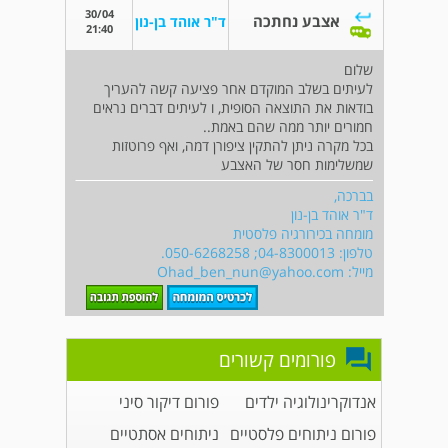
30/04
אצבע נחתכה
ד"ר אוהד בן-נון
21:40
שלום
לעיתים בשלב המוקדם אחר פציעה קשה להעריך
בודאות את התוצאה הסופית, ו לעיתים דברים נראים
חמורים יותר ממה שהם באמת..
בכל מקרה ניתן להתקין ציפורן דמה, ואף פרוטזות
שמשלימות חסר של האצבע
בברכה,
ד"ר אוהד בן-נון
מומחה בכירורגיה פלסטית
טלפון: 04-8300013; 050-6268258.
מייל:
Ohad_ben_nun@yahoo.com
פורומים קשורים
אנדוקרינולוגיה ילדים
פורום דיקור סיני
פורום ניתוחים פלסטיים
ניתוחים אסתטיים