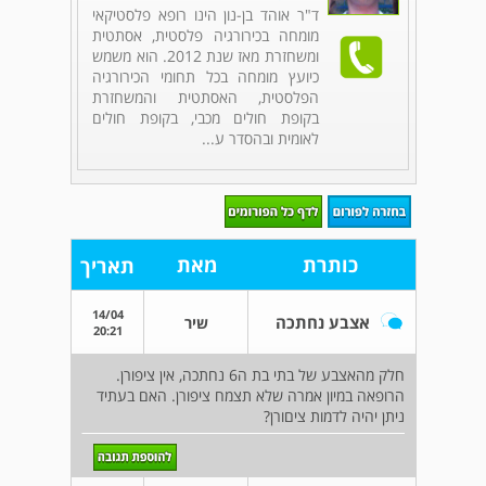
ד"ר אוהד בן-נון הינו רופא פלסטיקאי
מומחה בכירורגיה פלסטית, אסתטית
ומשחזרת מאז שנת 2012. הוא משמש
כיועץ מומחה בכל תחומי הכירורגיה
הפלסטית, האסתטית והמשחזרת
בקופת חולים מכבי, בקופת חולים
לאומית ובהסדר ע...
כותרת
מאת
תאריך
14/04
אצבע נחתכה
שיר
20:21
חלק מהאצבע של בתי בת ה6 נחתכה, אין ציפורן.
הרופאה במיון אמרה שלא תצמח ציפורן. האם בעתיד
ניתן יהיה לדמות ציםורן?