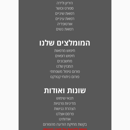
היריון ולידה
ספורט וכושר
רפואת שיניים
רפואת עיניים
אורטופדיה
רפואת נשים
המומלצים שלנו
חיפוש מרפאות
חיפוש רופאים
מחשבונים
המגזין שלנו
פורום טיפול משפחתי
פורום ניתוחי קטרקט
שונות ואודות
תנאי שימוש
מדיניות פרטיות
הצהרת נגישות
פרסם אצלנו
אודותינו
בקשת מחיקת הודעה מהפורום
טופס לדיווח על תוכן בעייתי