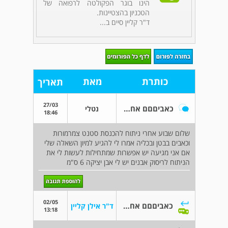
הינו בוגר הפקולטה לרפואה של
הטכניון בהצטיינות.
ד"ר קליין סיים ב...
כותרת
מאת
תאריך
27/03
כאביםםם אחרי סטנט
נטלי
18:46
שלום שבוע אחרי ניתוח להכנסת סטנט צמרמורות
וכאבים בבטן ובכליה אמרו לי להגיע למיון השאלה שלי
אם אני מגיעה יש אפשרות שמתחילות לעשות לי את
הניתוח לריסוק אבנים יש לי אבן יציקה 6 ס"מ
02/05
כאביםםם אחרי סטנט
ד"ר אילן קליין
13:18