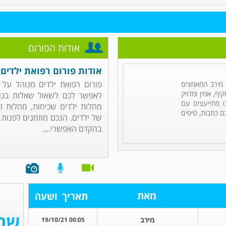
אודות הפורום
אודות פורום רפואת ילדים
פורום רפואת ילדים מנוהל על
מירב המאמצים
ף, אמין ומדויק
לאפשר לכם לשאול שאלות בנוש
ו מתייעצים עם
מחלות ילדים שכיחות, מחלות זי
ם כתבות, טיפים
של ילדים. הנכם מוזמנים לפנות
בהקדם האפשרי....
מאת
תאריך
ושעה
מירב
00:05 19/10/21