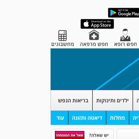
ה
ילדים ותינוקות
בריאות הנפש
יה
מחלות
דיאטה ותזונה
עוד
יש שאלה?