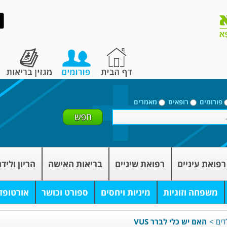
פורומים
רופאים
מאמרים
רפואת עיניים
רפואת שיניים
בריאות האישה
הריון וליד
משפחה וזוגיות
מיניות ויחסים
ספורט וכושר
אורטופד
דים
>
האם יש כלי לברר VUS