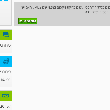
שלום דוקטור בגלל מוות של 2 ילדים בגיל של כמה ימים בגלל הידרופס ,עשינו בדיקת אקסום ונמצא שם VUS . האם יש
נוספים תודה רבה
פ
כירורגי
מ
כירורגי
רפואת 
לפייסבו