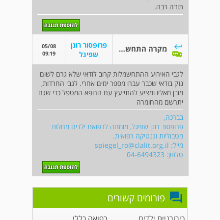
תודה רבה.
פרופסור רונן
05/08
מקרה התחשמלות.
09:19
שפיגל
לגבי האירוע ההתחשמלות קרוב לודאי שלא גרם לשום
נזק בודאי שכבר עברו מספר ימים אחרי. לגבי החרדות,
מובן מאליו ומציע להתייעץ עם הרופא המטפל כדי שגם
יתרשם מהחומרה
בברכה,
פרופסור רונן שפיגל, מומחה לרפואת ילדים מחלות
מטבוליות וגנטיקה רפואית.
מייל:
spiegel_ro@clalit.org.il
טלפון: 04-6494323
פורומים קשורים
כירורגיית ילדים
רפואה כללי