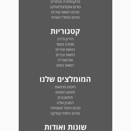
פרוקטולוגיה וטחורים
פורום אוקולופלסטיקה
פורום רפואת שיניים
פורום טיפולי רשתית
קטגוריות
היריון ולידה
ספורט וכושר
רפואת שיניים
רפואת עיניים
אורטופדיה
רפואת נשים
המומלצים שלנו
חיפוש מרפאות
חיפוש רופאים
מחשבונים
המגזין שלנו
פורום טיפול משפחתי
פורום ניתוחי קטרקט
שונות ואודות