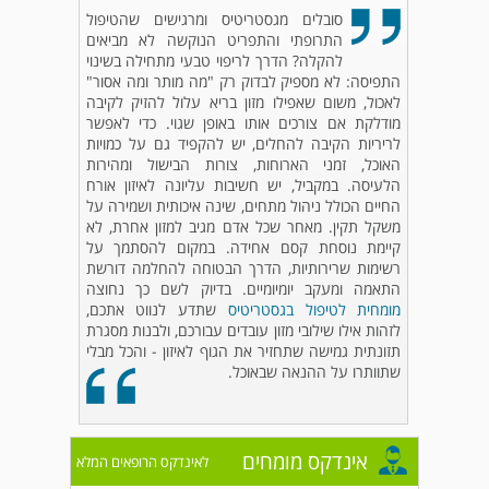
סובלים מגסטריטיס ומרגישים שהטיפול
התרופתי והתפריט הנוקשה לא מביאים
להקלה? הדרך לריפוי טבעי מתחילה בשינוי
התפיסה: לא מספיק לבדוק רק "מה מותר ומה אסור"
לאכול, משום שאפילו מזון בריא עלול להזיק לקיבה
מודלקת אם צורכים אותו באופן שגוי. כדי לאפשר
לריריות הקיבה להחלים, יש להקפיד גם על כמויות
האוכל, זמני הארוחות, צורות הבישול ומהירות
הלעיסה. במקביל, יש חשיבות עליונה לאיזון אורח
החיים הכולל ניהול מתחים, שינה איכותית ושמירה על
משקל תקין. מאחר שכל אדם מגיב למזון אחרת, לא
קיימת נוסחת קסם אחידה. במקום להסתמך על
רשימות שרירותיות, הדרך הבטוחה להחלמה דורשת
התאמה ומעקב יומיומיים. בדיוק לשם כך נחוצה
מומחית לטיפול בגסטריטיס
שתדע לנווט אתכם,
לזהות אילו שילובי מזון עובדים עבורכם, ולבנות מסגרת
תזונתית גמישה שתחזיר את הגוף לאיזון - והכל מבלי
שתוותרו על ההנאה שבאוכל.
אינדקס מומחים
לאינדקס הרופאים המלא