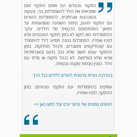
התקפי טנטרום הם אותם התקפי זעם
שמביאים את הילד להשתוללות, בכי. צעקות
והתנהגות אגרסיבית. להתמודדות ההורים
עם התקפי הזעם, קיימת השפעה משמעותית על
המשך התפתחותם הרגשית של הילדים. עיקר
ההתמודדות הוא דוקא לא בזמן התקף הטנטרום אלא
לפניו ואחריו. התמודדות נכונה תסייע לילד להתמודד
עם קונפליקטים ומשברים, ולנהל מחלוקות. בזמן
ההתקף עצמו חשוב שלא נגיב בזעם ובאגרסיביות
ווודאי שלא באלימות. לא ננהל מיקוח או מו"מ עם
הילד. נפגין נוכחות שקטה ובטוחה.
בהדרכה הורית פרטנית להורים לילדים בגל הרך
עוסקים בהתמודדות עם התקפי טנטרום: בזמן
ההתקף, לפניו ואחריו.
לטיפים נוספים של פרופ' יורם יובל לחצו כאן >>