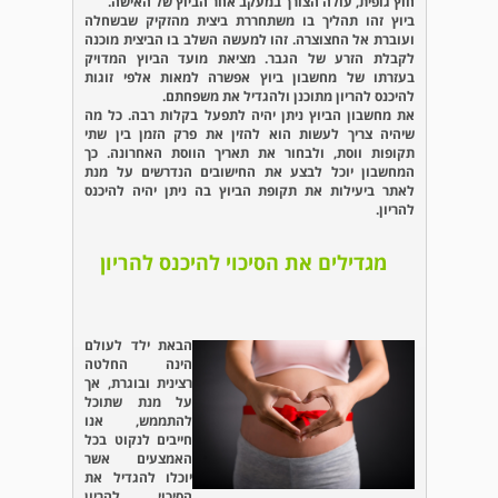
חוץ גופית, עולה הצורך במעקב אחר הביוץ של האישה.
ביוץ זהו תהליך בו משתחררת ביצית מהזקיק שבשחלה
ועוברת אל החצוצרה. זהו למעשה השלב בו הביצית מוכנה
לקבלת הזרע של הגבר. מציאת מועד הביוץ המדויק
בעזרתו של מחשבון ביוץ אפשרה למאות אלפי זוגות
להיכנס להריון מתוכנן ולהגדיל את משפחתם.
את מחשבון הביוץ ניתן יהיה לתפעל בקלות רבה. כל מה
שיהיה צריך לעשות הוא להזין את פרק הזמן בין שתי
תקופות ווסת, ולבחור את תאריך הווסת האחרונה. כך
המחשבון יוכל לבצע את החישובים הנדרשים על מנת
לאתר ביעילות את תקופת הביוץ בה ניתן יהיה להיכנס
להריון.
מגדילים את הסיכוי להיכנס להריון
הבאת ילד לעולם
הינה החלטה
רצינית ובוגרת, אך
על מנת שתוכל
להתממש, אנו
חייבים לנקוט בכל
האמצעים אשר
יוכלו להגדיל את
הסיכוי להריון