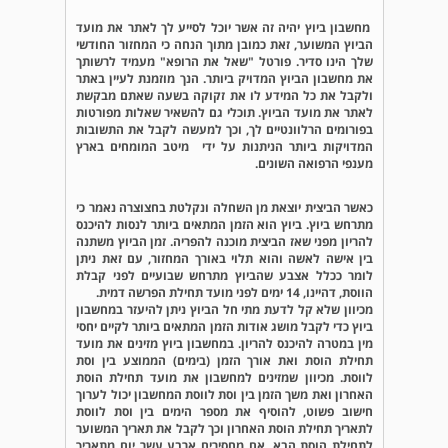
מחשבון ביוץ יהיה זה אשר יוכל לסייע לך לאתר את מועד
הביוץ המשוער, זאת כמובן מתוך הנחה כי המחזור החודשי
שלך הינו סדיר. פורטל "שאל את הרופא" מעמיד לרשותך
את מחשבון הביוץ המדויק ביותר. הנך מוזמנת לעיין באתר
ולקבל את כל המידע לו את זקוקה בשעה שאתם מבקשת
לאתר את מועד הביוץ. תוכלי גם להשאיר שאלות מפורטות
בפורומים הרלוונטיים לך, וכך למעשה לקבל את התשובות
המדויקות ביותר הניתנות על ידי מיטב המומחים בארץ
מענפי הרפואה השונים.
כאשר הביצית יוצאת מן השחלה ונקלטת בחצוצרה נאמר כי
מתרחש ביוץ. ביוץ הוא הזמן המתאים ביותר לנסות להיכנס
להריון מפני שאז הביצית מוכנה להפריה. זמן הביוץ משתנה
בין אישה לאשה והוא תלוי באורך המחזור, עם זאת ניתן
לומר ככלל אצבע שהביוץ מתרחש שבועיים לפני קבלת
הווסת, דהיינו, 14 ימים לפני מועד תחילת הפרשה דמית.
מכיוון שלא קל לדעת מתי חל הביוץ ניתן להיעזר במחשבון
ביוץ כדי לקבל מושג אודות הזמן המתאים ביותר לקיים יחסי
מין במטרה להיכנס להריון. במחשבון ביוץ מזינים את מועד
תחילת הוסת ואת אורך הזמן (בימים) הממוצע בין וסת
לווסת. מכיוון שמזינים למחשבון את מועד תחילת הוסת
האחרון ואת משך הזמן בין וסת לווסת המחשבון יכול לערוך
חישוב פשוט, להוסיף את מספר הימים בין וסת לווסת
לתאריך תחילת הוסת האחרון וכך לקבל את תאריך המשוער
לתחילת הוסת הבא, אם מחסירים ארבע עשר יום מתאריך