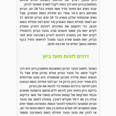
במחשבון ביוץ הוא דרך נוחה לקבל תאריך משוער לביוץ.
עבור נשים עם מחזור סדיר אשר מופיע בכל 28 יום, הביוץ
מתרחש ביום ה-14 אחרי יום תחילת הוסת האחרון. אצל
נשים שהמחזור שלהן מופיע כל 35 ימים הביוץ יתרחש 21
יום לאחר תחילת הוסת האחרון (14 ימים לפני תחילת הוסת
הבא). כדי למקסם את הסיכויים להיכנס להריון מומלץ
לקיים יחסי מין מספר פעמים סביב מועד הביוץ (להתחיל
לקיים יחסי מין במטרה להיכנס להריון כארבעה ימים לפני
הביוץ, זאת משום שזרע הגבר מסוגל להישאר פעיל בגוף
האישה במשך יומיים עד ארבעה ימים).
דרכים לזהות מועד ביוץ
כאמור, חישוב מועד הביוץ באמצעות מחשבון ביוץ היא דרך
לקבל מושג על מועד הביוץ אולם מכיוון שלא אצל כל
הנשים הוסת סדירה ומכיוון שהספירה היא מעט שרירותית
(לא תמיד יהיה ביוץ בדיוק 14 יום לפני תחילת הוסת הבאה)
ניתן להיעזר בדרכים נוספות כדי לזהות את זמן הביוץ.
בדיקת ביוץ ביתית ניתן לרכוש ללא מרשם ברשתות הפארם
ובבתי המרקחת של קופות החולים (מארז של עשר בדיקות
עולה בין 40 ל-70 שקלים לערך). מומלץ לחשב את מועד
הביוץ המשוער (להוסיף למועד הווסת האחרונה מספר ימים
אותו מחשבים לפי הפרש הימים בין וסת לווסת פחות 14 יום,
או להזין את נתוני מועד תחילת הוסת האחרונה ומספר