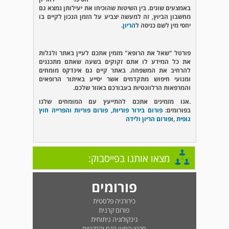
באמצעים שונים. בין השיטות שהוכיחו את יעילותן נמצא גם
מחשבון הביוץ, זה למעשה יצביע על הזמן הנכון לקיים בו
יחסי מין לשם כניסה ל
הריון
.
פורטל "שאל את הרופא" מזמין אתכם לעיין באתר ולגלות
את כל המידע לו אתם זקוקים בשעה שאתם מתכננים
להרחיב את המשפחה. באתר קיים גם אינדקס מומחים
ומנועי חיפוש מתקדמים אשר יסייע באיתור הרופאים
והמרפאות הרלוונטיות בעבורכם באזור שלכם.
.אנו מזמינים אתכם להתייעץ עם המומחים שלנו
בפורומים:
פורום בירור פוריות
,
פורום פוריות והפרייה חוץ
גופית
,ו
פורום הריון ולידה
מצאו אותנו בפייסבוק:
פורומים
כירורגיה פלסטית
פורום קרנית
גינקולוגיה ניתוחית
סרטן המעי הגס והרקטום