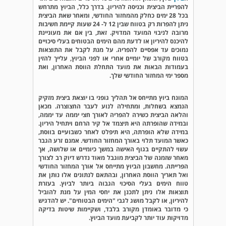
להפריית הביצית וכניסה להיריון. בדרך כלל, הביוץ מתרחש
בכל 28 ימים כחלק מהמחזור החודשי, ומאחר שאת הביצית
ניתן להפרות רק בטווח שבין 12 ל- 24 שעות קיימת חשיבות
מרובה לניבוי המועד המדויק. זאת, בין אם את מעוניינת
להיכנס להיריון או לדעת מהם הימים הבטוחים בעלי סיכויים
נמוכים עד אפסיים להפריה. על מנת לקבל את התוצאות
בטווח מקורב של יומיים אחרי או לפני הביוץ, עלייך להזין
בעמודות הבאות את מועד התחלת הווסת האחרון, ואת
מספר ימי המחזור החודשי שלך.
המונח ביוץ מתייחס אל תהליך גופני בו יוצאת ביצית מזקיק
הנמצא בשחלות, ומתחילה לנוע לעבר החצוצרה. מכאן
והלאה הביצית כשירה להפריה לאורך חצי יממה עד יממה,
ובמידה שהופרתה היא תיצמד אל קיר הרחם ויתחיל היריון.
במידה שלא הופרתה, היא תיפלט לאחר כשבועיים בווסת,
כאשר המועד תלוי באורך המחזור החודשי. אמנם זרע הגבר
עשוי להתקיים בגוף האישה במשך כיומיים או שלושה, אך
מאחר שזמנה של הביצית מוגבל מאוד נדרש דיוק רב לצורך
הפרייתה. מחשבון הביוץ מתייחס אל אורך המחזור החודשי
ואל תאריך הווסת האחרון, ובהתאם לנתונים אלו נותן את
טווח הימים בעלי הסיכוי הגבוה ביותר לביוץ. בעזרת
תוצאות אלו ניתן לתכנן את יחסי המין על מנת להוביל
להיריון, או לקבל מושג לגבי "הימים הבטוחים". יש להדגיש
כי מדובר באומדן מקורב בלבד, ושקיימות שיטות בדיקה
מדויקות עוד יותר לקביעת מועד הביוץ.