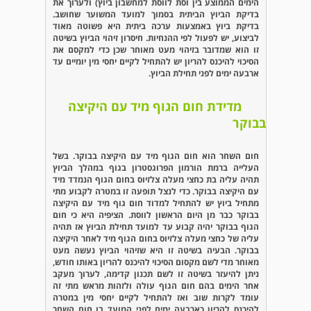
הימים הממוצע בין וסת לווסת למחשבון ביוץ) ולערוך את
בדיקת הביוץ הביתית בסמוך למועד המשוער שחושב.
בדיקת ביוץ באמצעות ערכה ביתית היא פשוטה מאוד
לביצוע, יש לפעול לפי ההנחיות. חיסרון זיהוי הביוץ בשיטה
זו הוא שמדובר בזיהוי מעט מאוחר שכן כדי למקסם את
הסיכוי להיכנס להריון יש להתחיל לקיים יחסי מין יומיים עד
ארבעה ימים לפני תחילת הביוץ.
מדידת חום הגוף מיד עם היקיצה
בבוקר
חום השחר הוא חום הגוף מיד עם היקיצה בבוקר. בשל
העלייה ברמת הורמון הפרוגסטרון בגוף במהלך הביוץ
תהיה עליה בת כחצי מעלה צלזיוס בחום הגוף הנמדד מיד
עם היקיצה בבוקר. כדי לנצל תופעה זו במטרה לקבוע מתי
מתחיל ביוץ יש להתחיל למדוד חום גוף מיד עם היקיצה
בבוקר כבר מן היום הראשון לווסת. הציפיה היא כי חום
הגוף בבוקר יהיה קבוע עד למועד תחילת הביוץ אז תהיה
עליה של כחצי מעלה צלזיוס בחום הגוף מיד לאחר היקיצה
בבוקר. הבעיה בשיטה זו היא שזיהוי הביוץ נעשה מעט
מאוחר מדי לשם מקסום הסיכוי להיכנס להריון באותו חודש,
ניתן להיעזר בשיטה זו לשם תכנון קדימה, לערוך מעקב
אחר הימים בהם חום הגוף עולה ולזהות מראש מתי זה
עומד לקרות שוב ואז להתחיל לקיים יחסי מין במטרה
להיכנס להריון כארבעה ימים לפני המועד בו חום השחר