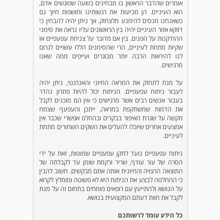
אומרים שהדבר הראשון בו מבחינים בשעה שפוגשים אדם,
הוא העיניים. הן מביעות את רגשותינו וחושפות חיוך גם
כשאנחנו מנסים להימנע מלצחוק. אך ניתן יהיה להבחין כי
דווקא אזור העיניים יהיה בין הראשונים עליו נראה את סימני
ההזדקנות על הפנים. בין אם מדובר על צניחת עפעפיים או
שקיות מתחת לעיניים, הרי שהסימנים הללו עשויים לגרום
לנו להיראות הרבה יותר מבוגרים ועייפים ממה שאנו
מרגישים.
על מנת לתחזק את המראה החיוני והאנרגטי, ניתן יהיה
לעבור ניתוח עפעפיים. הניתוח יכול להיות פתרון נהדר
בעבור אנשים רבים אשר מרגישים כי אין הם מוכנים לקבל
את הדמות שמשתקפת במראה, ייתכן והעפעף שצמח
מקשה על שגרת האיפור בבקרים ובהחלט אפשרי שכבר אין
אמצעים אחרים שיוכלו להעלים את השקים השחורים מתחת
לעיניים.
ניתוח עפעפיים נועד לתקן עפעפיים שמוטות, זאת על ידי
הסרה של עור עודף, שריר ורקמת שומן עד לקבלתה של
התוצאה הרצויה והחיונית אותה אתם מבקשים. חשוב להבין
כי ההחלטה לבצע את הניתוח היא לא פשוטה ומומלץ לקרוא
על הנושא ולהתייעץ עם רופאים מומחים בתחום זה על מנת
לקבל את חוות דעתם המקצועית בנושא.
כל הידע עומד לרשותכם