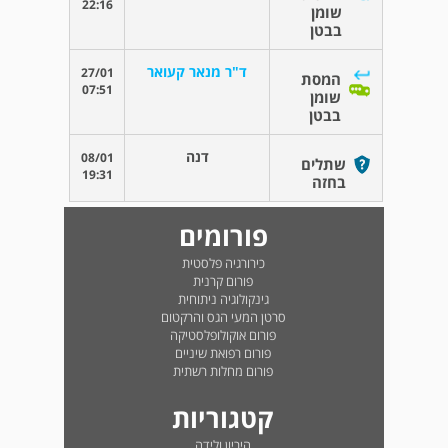
22:16
שומן
בבטן
ד"ר מנאר קעואר
27/01
המסת
07:51
שומן
בבטן
דנה
08/01
שתלים
19:31
בחזה
פורומים
כירורגיה פלסטית
פורום קרנית
גינקולוגיה ניתוחית
סרטן המעי הגס והרקטום
פורום אוקולופלסטיקה
פורום רפואת שיניים
פורום מחלות רשתית
קטגוריות
היריון ולידה