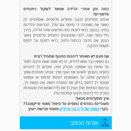
כמה זמן אחרי הלידה אפשר לשקול ניתוחים
פלסטיים?
אנחנו ממליצים לבצע טיפולים פלסטיים ואסתטיים רק
כאשר את מאמינה כי סיימת עם שלב ההריונות והלידות
בחייך. בנוסף, כדאי לחכות כמה חודשים אחרי הלידה, בדרך
כלל כחצי שנה, לפני שמבצעים ניתוחים פלסטיים באזור
הבטן. אם מדובר בניתוח בחזה, כדאי לחכות עד לסיום
תקופת ההנקה.
אף פעם לא מאוחר ליהנות מהגוף שתמיד רצית
גם כשאת כבר אמא לילדים, זה לא אומר שאת חייבת לוותר
על מראה גוף אסתטי, מהודק ויפה, שיגרום לך להרגיש
בטוחה בעצמך ולאהוב את הגוף שלך. אנחנו מזמינים אותך
להתייעץ איתנו על האפשרות לטיפול פלסטי או אסתטי
שיעזור לך להשיג בדיוק את המטרה הזאת. אנו נקשיב לך,
נבין את הציפיות שלך ונציג לך את כלל האפשרויות שעומדות
בפנייך כדי ליהנות מהגוף שחלמת עליו.
איך מתקדמים מכאן?
מעוניינת בפרטים נוספים על טיפול מאמי מייקאובר?
בקרי
באתר של ד"ר בני מייליק
ותאמי פגישת ייעוץ
אודות הכותב