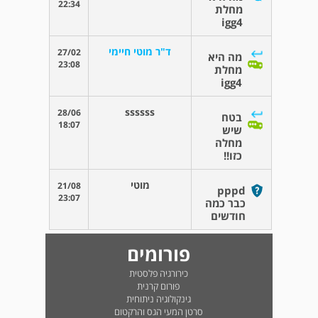
22:34
מחלת
igg4
ד"ר מוטי חיימי
27/02
מה היא
23:08
מחלת
igg4
ssssss
28/06
בטח
18:07
שיש
מחלה
כזו!!
מוטי
21/08
pppd
23:07
כבר כמה
חודשים
פורומים
כירורגיה פלסטית
פורום קרנית
גינקולוגיה ניתוחית
סרטן המעי הגס והרקטום