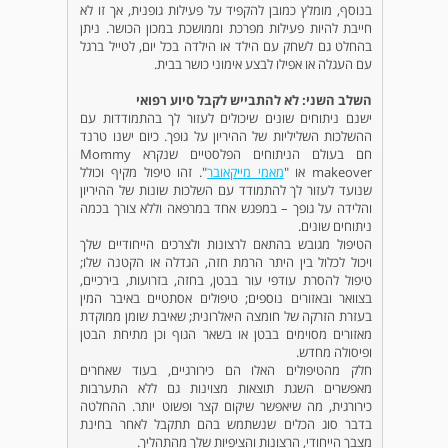
בנוסף, מומלץ כמובן להקפיד על פעילות גופנית, אך זו לא
חייבת להיות פעילות מפרכת וממושכת במכון הכושר. ניתן
בהחלט גם לשחק עם הילד או הילדה בכל יום, לטייל ברגל
עם העגלה או אפילו לבצע אימוני כושר בבית.
השלב השני: לא להתבייש לקבל סיוע רפואי
ישנם ניתוחים שונים שיכולים לעזור לך בהתמודדות עם
ההשלכות השליליות של ההיריון על גופך. כיום ישנו טרנד
חם בעולם הניתוחים הפלסטיים שנקרא
Mommy
makeover
או "
מאמי מייקאובר
". זהו טיפול מקיף וכולל
שנועד לעזור לך להתמודד עם השלכות שונות של ההיריון
והלידה על גופך – במפגש אחד במרפאה וללא צורך בכמה
ניתוחים שונים.
הטיפול מגובש בהתאם לרצונות ולצרכים הייחודיים שלך
ויכול לכלול בין היתר הרמת חזה, הגדלה או הקטנה שלו;
טיפול להסרת עודפי עור בבטן, בחזה, בזרועות, בירכיים,
בצוואר ובאזורים נוספים; טיפולים אסתטיים באיבר המין
בעזרת הזרקה של חומצה היאלרונית; שאיבת שומן ממוקדת
מאזורים מסוימים בבטן או בשאר הגוף וכן מתיחת הבטן
ופיסולה מחדש.
חלק מהטיפולים האלו הם כירורגיים, בעוד שאחרים
מאפשרים השגת תוצאות מצוינות גם ללא התערבות
כירורגית, מה שיאפשר שיקום קצר ופשוט יותר. ההחלטה
בדבר סוג הכלים שנשתמש בהם תתקבל לאחר בחינת
מצבך הייחודי, הרצונות והציפיות שלך מהתהליך.