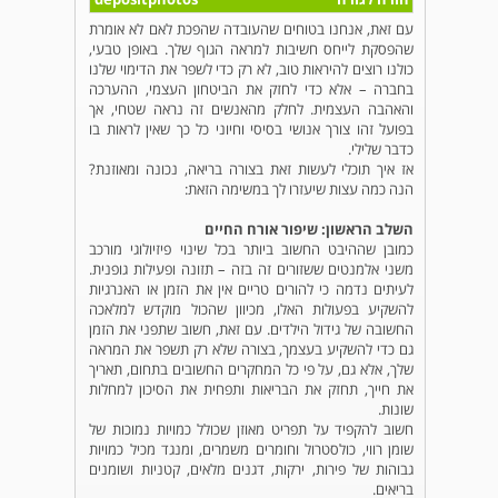
עם זאת, אנחנו בטוחים שהעובדה שהפכת לאם לא אומרת
שהפסקת לייחס חשיבות למראה הגוף שלך. באופן טבעי,
כולנו רוצים להיראות טוב, לא רק כדי לשפר את הדימוי שלנו
בחברה – אלא כדי לחזק את הביטחון העצמי, ההערכה
והאהבה העצמית. לחלק מהאנשים זה נראה שטחי, אך
בפועל זהו צורך אנושי בסיסי וחיוני כל כך שאין לראות בו
כדבר שלילי.
אז איך תוכלי לעשות זאת בצורה בריאה, נכונה ומאוזנת?
הנה כמה עצות שיעזרו לך במשימה הזאת:
השלב הראשון:
שיפור אורח החיים
כמובן שההיבט החשוב ביותר בכל שינוי פיזיולוגי מורכב
משני אלמנטים ששזורים זה בזה – תזונה ופעילות גופנית.
לעיתים נדמה כי להורים טריים אין את הזמן או האנרגיות
להשקיע בפעולות האלו, מכיוון שהכול מוקדש למלאכה
החשובה של גידול הילדים. עם זאת, חשוב שתפני את הזמן
גם כדי להשקיע בעצמך, בצורה שלא רק תשפר את המראה
שלך, אלא גם, על פי כל המחקרים החשובים בתחום, תאריך
את חייך, תחזק את הבריאות ותפחית את הסיכון למחלות
שונות.
חשוב להקפיד על תפריט מאוזן שכולל כמויות נמוכות של
שומן רווי, כולסטרול וחומרים משמרים, ומנגד מכיל כמויות
גבוהות של פירות, ירקות, דגנים מלאים, קטניות ושומנים
בריאים.