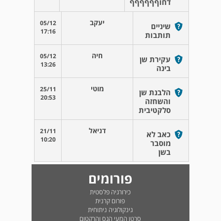
דחוףףףףףף
יעקב
05/12
שיניים
17:16
תותבות
חיה
05/12
עקירת שן
13:26
בינה
מוטי
25/11
הלבנת שן
20:53
והשחזה
סלקטיבית
דניאל
21/11
כאב לא
10:20
מוסבר
בשן
פורומים
כירורגיה פלסטית
פורום קרנית
גינקולוגיה ניתוחית
סרטן המעי הגס והרקטום