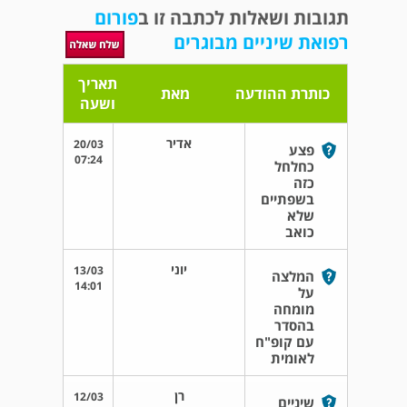
תגובות ושאלות לכתבה זו ב
פורום
רפואת שיניים מבוגרים
תאריך
כותרת ההודעה
מאת
ושעה
אדיר
20/03
פצע
07:24
כחלחל
כזה
בשפתיים
שלא
כואב
יוני
13/03
המלצה
14:01
על
מומחה
בהסדר
עם קופ"ח
לאומית
רן
12/03
שיניים