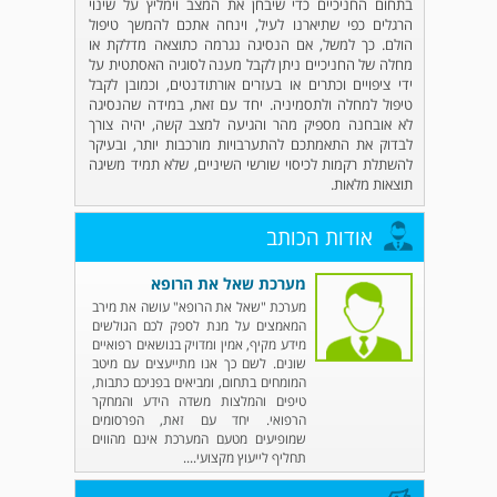
בתחום החניכיים כדי שיבחן את המצב וימליץ על שינוי
הרגלים כפי שתיארנו לעיל, וינחה אתכם להמשך טיפול
הולם. כך למשל, אם הנסיגה נגרמה כתוצאה מדלקת או
מחלה של החניכיים ניתן לקבל מענה לסוגיה האסתטית על
ידי ציפויים וכתרים או בעזרים אורתודנטים, וכמובן לקבל
טיפול למחלה ולתסמיניה. יחד עם זאת, במידה שהנסיגה
לא אובחנה מספיק מהר והגיעה למצב קשה, יהיה צורך
לבדוק את התאמתכם להתערבויות מורכבות יותר, ובעיקר
להשתלת רקמות לכיסוי שורשי השיניים, שלא תמיד משיגה
תוצאות מלאות.
אודות הכותב
מערכת שאל את הרופא
מערכת "שאל את הרופא" עושה את מירב
המאמצים על מנת לספק לכם הגולשים
מידע מקיף, אמין ומדויק בנושאים רפואיים
שונים. לשם כך אנו מתייעצים עם מיטב
המומחים בתחום, ומביאים בפניכם כתבות,
טיפים והמלצות משדה הידע והמחקר
הרפואי. יחד עם זאת, הפרסומים
שמופיעים מטעם המערכת אינם מהווים
תחליף לייעוץ מקצועי....