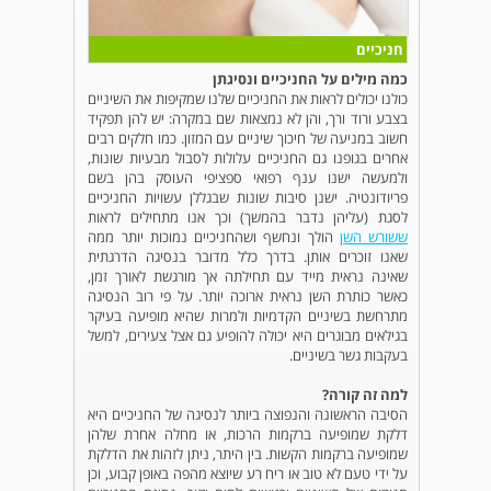
חניכיים
כמה מילים על החניכיים ונסיגתן
כולנו יכולים לראות את החניכיים שלנו שמקיפות את השיניים
בצבע ורוד ורך, והן לא נמצאות שם במקרה: יש להן תפקיד
חשוב במניעה של חיכוך שיניים עם המזון. כמו חלקים רבים
אחרים בגופנו גם החניכיים עלולות לסבול מבעיות שונות,
ולמעשה ישנו ענף רפואי ספציפי העוסק בהן בשם
פריודונטיה. ישנן סיבות שונות שבגללן עשויות החניכיים
לסגת (עליהן נדבר בהמשך) וכך אנו מתחילים לראות
ששורש השן
הולך ונחשף ושהחניכיים נמוכות יותר ממה
שאנו זוכרים אותן. בדרך כלל מדובר בנסיגה הדרגתית
שאינה נראית מייד עם תחילתה אך מורגשת לאורך זמן,
כאשר כותרת השן נראית ארוכה יותר. על פי רוב הנסיגה
מתרחשת בשיניים הקדמיות ולמרות שהיא מופיעה בעיקר
בגילאים מבוגרים היא יכולה להופיע גם אצל צעירים, למשל
בעקבות גשר בשיניים.
למה זה קורה?
הסיבה הראשונה והנפוצה ביותר לנסיגה של החניכיים היא
דלקת שמופיעה ברקמות הרכות, או מחלה אחרת שלהן
שמופיעה ברקמות הקשות. בין היתר, ניתן לזהות את הדלקת
על ידי טעם לא טוב או ריח רע שיוצא מהפה באופן קבוע, וכן