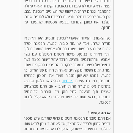
תנודות של השיניים ורגישות לחום וקור. נסיגת החניכיים
עצמה מאופיינת לא פעם גם בכאבים חזקים והיא אף עלולה
להסתבך ולגרום למחלות קשות של השיניים ולנסיגת עצם.
לכן חשוב לטפל בנסיגת חניכיים בהקדם ולא להזניח אותה,
ומלבד זאת כמובן שמדובר בבעיה אסטטית שמעיבה על
החיוך.
כפי שאמרנו, המקור העיקרי לנסיגת חניכיים היא דלקת או
מחלה שלהן, אבל יש עוד סיבות. למשל, הנסיגה יכולה
להיות על רגע תורשתי וישנם בהחלט אנשים המועדים לכך
יותר מאחרים. בנוסף, כאשר אנשים מטופלים עם גשר
ואמצעי אורתודנטים אחרים, הדבר עלול ליצור נסיגה בשל
דחיפה של השיניים מעבר לרקמות החניכיים המקיפות אותן.
עוד גורמים אפשריים קשורים לאורחות החיים של האדם. כך
למשל, נמצא שעישון מגביר מאוד את הסיכון למחלת
חניכיים, כמו גם עשיית
פירסינג
בשפה או בלשון ושימוש
בתרופות מסוימות. לא פחות חשוב – אם אתם מצחצחים
שיניים תוך הפעלת לחץ חזק מדי וגורמים לדימומים
בחניכיים, כדאי מאוד להפחית מהלחץ כי הוא עלול לגרום
לנסיגה.
אז מה עושים?
אם אתם סובלים מנסיגת חניכיים כדאי שתדעו שיש מספר
דרכים למתן ולהקל על המצב, אך לא תמיד ניתן לרפא אותו
לחלוטין. בראש ובראשונה, הגיעו לרופא שיניים המתמחה