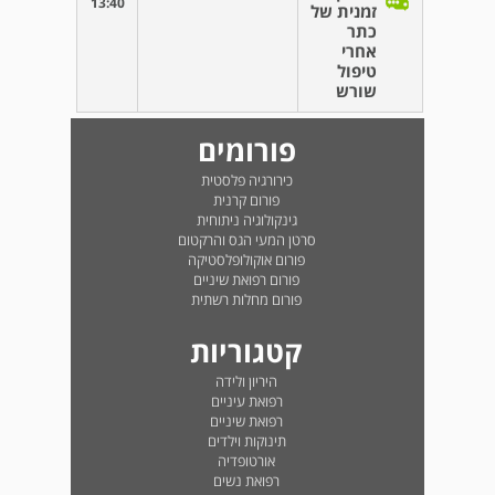
13:40
זמנית של
כתר
אחרי
טיפול
שורש
פורומים
כירורגיה פלסטית
פורום קרנית
גינקולוגיה ניתוחית
סרטן המעי הגס והרקטום
פורום אוקולופלסטיקה
פורום רפואת שיניים
פורום מחלות רשתית
קטגוריות
היריון ולידה
רפואת עיניים
רפואת שיניים
תינוקות וילדים
אורטופדיה
רפואת נשים