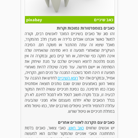
כאב שיניים
pixabay
כאבים בטמפרטורות נמוכות וקרות
זהו סוג של כאבים בשיניים המוכר לאנשים רבים, וקורה
למשל כאשר אנחנו אוכלים גלידה או מעדן חלב מהמקרר,
מאכל שיצא זה עתה מהתנור או משקה חם. הסיבה
העיקרית שמאחורי תופעה זו היא סתימה שהאחיזה שלה
אינה חזקה כפי שהייתה, או חור קיים בשן, ובמקרה זה אין
מנוס מלפנות לרופא השיניים שלכם על מנת שיחזק את
הסתימה או יישם חדשה. עוד סיבה שיכולה להיות מאחורי
תופעה זו הינה חוסר בשכבה המגנה על פנים השן, הקרויה,
אמייל, ובמקרים אלו יכול
רופא השיניים
לחדש את ההגנה על
צוואר השן באמצעים שונים שגם נותנים תוצאה אסתטית
טובה כמו חרסינה. גם נסיגת חניכיים עשויה להיות המקור
לבעיה זו, ובכל מקרה חשוב לטפל ולא לסבול לחינם. לא רק
בגלל הכאבים שלא יחלפו מעצמם אלא מפני שהבעיה
עלולה להחמיר ולחייב טיפולים מורכבים יותר, כמו טיפול מלא
במחלת חניכיים או טיפול שורש.
כאבים עם הקרנה לאזורים אחרים
יש אנשים שחווים
כאב ראש
, כאבי צוואר, כאבים בלסת
התחתונה וכאבי אוזניים שהמקור שלהם הוא למעשה