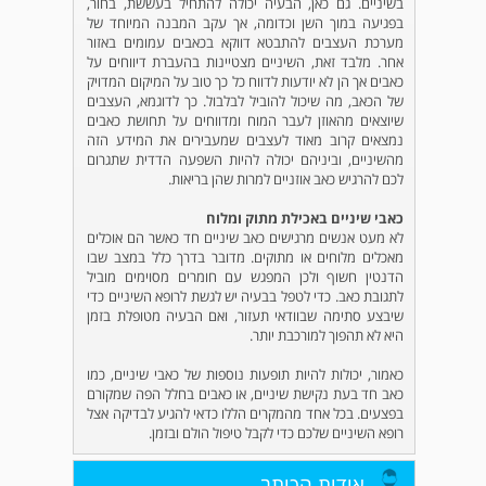
בשיניים. גם כאן, הבעיה יכולה להתחיל בעששת, בחור,
בפגיעה במוך השן וכדומה, אך עקב המבנה המיוחד של
מערכת העצבים להתבטא דווקא בכאבים עמומים באזור
אחר. מלבד זאת, השיניים מצטיינות בהעברת דיווחים על
כאבים אך הן לא יודעות לדווח כל כך טוב על המיקום המדויק
של הכאב, מה שיכול להוביל לבלבול. כך לדוגמא, העצבים
שיוצאים מהאוזן לעבר המוח ומדווחים על תחושת כאבים
נמצאים קרוב מאוד לעצבים שמעבירים את המידע הזה
מהשיניים, וביניהם יכולה להיות השפעה הדדית שתגרום
לכם להרגיש כאב אוזניים למרות שהן בריאות.
כאבי שיניים באכילת מתוק ומלוח
לא מעט אנשים מרגישים כאב שיניים חד כאשר הם אוכלים
מאכלים מלוחים או מתוקים. מדובר בדרך כלל במצב שבו
הדנטין חשוף ולכן המפגש עם חומרים מסוימים מוביל
לתגובת כאב. כדי לטפל בבעיה יש לגשת לרופא השיניים כדי
שיבצע סתימה שבוודאי תעזור, ואם הבעיה מטופלת בזמן
היא לא תהפוך למורכבת יותר.
כאמור, יכולות להיות תופעות נוספות של כאבי שיניים, כמו
כאב חד בעת נקישת שיניים, או כאבים בחלל הפה שמקורם
בפצעים. בכל אחד מהמקרים הללו כדאי להגיע לבדיקה אצל
רופא השיניים שלכם כדי לקבל טיפול הולם ובזמן.
אודות הכותב