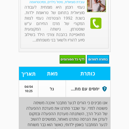
עובדת סוציאלית, טיפול בילדים, פסיכוטראומה
נעמי רוכמן היא מומחית לעבודה
סוציאלית בתחום של טראומת ילדות.
בשנת 1992 הצטרפה נעמי לצוות
המקורי של מרכז החירום ע"ש
שוסטרמן. גישתה המקצועית
מתאפיינת בהבנת צורכי הילד בשילוב
סיוע להוריו ולשאר בני משפחתו...
כותרת
מאת
תאריך
04/04
יחסים עם מתבגרים
גל
10:25
אנו מבינים כי הורים לנער מתבגר איננה משימה
פשוטה למדי. עד שכבר פתרנו את מערכת ההפעלה
של הגיל הרך, השתנתה מערכת ההפעלה ובמקום
לעדכן את הגרסה נותרנו מאחור, ממשיכים להשיב
לנער המתבגר באופן ילדותי, כאשר הוא כבר משוחח