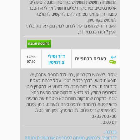
המשפחה חוששת משימוש בקורטיזון ומנסה טיפולים
אלטרנטיביים כמו ניקוי רעלים וחשמל אך ללא הטבה
כעבור חודש, אני מציעה להם להקשיב להמלצה
לשימוש בקורטיזון.
האם חוזר שימוש בו יכול לגרום לנזק נוסף או נזק בלתי
הפיך? תודה, בכבוד רב,
ד"ר וסילי
12/11
כאבים בכתפיים
07:10
צ'רמיסין
שלום. לשימוש בקורטיזון , כמו לכל תרופה אחרת, יש
תופעות לוואי. בדרך כלל קורטיזון עלול לגרום לעלית
ל"ד זמנית ועלית רמת סוכר. כדי למנוע או להקטין סיכון
לסיבוכים ממולץ לא לבצע הזרקות יותר מפעם בחצי
שנה. במקרה שהזרקות חוזרות לא פוטרות את הבעיה
כדאי לפנות למומחה ולחפס סיבה לכאבים. ניתן לפנות
למרפאתי שר"פ פלוס, לב המפרץ, זימון תור בטל.
0733700700
יום כסום.
בברכה,
ד"ר וסילי צ'רמיסין, מומחה לכירורגיה אורתופדית ומנתח