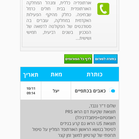
אורתופדיה כללית, ומנהל המחלקה
האורתופדית בבית חולים כרמל
שבחיפה. כחלק מהיקף הפעילות
האקדמית במחלקה, עוברים בה
סטודנטים של הפקולטה לרפואה של
הטכניון בשנים רביעית, חמישי
ושישית...
כותרת
מאת
תאריך
10/11
כאבים בכתפיים
יעל
09:14
שלום ד"ר נכבד,
תוצאות שקיעת דם הראו PRS
ראומטיזם+פימובלרגיה?)
תוצאות US הראו גם קרע בגידים
לטיפול בנושא הראשון האורתופד המליץ על טיפול
תרופתי של קורטיזון למשך זמן קצר