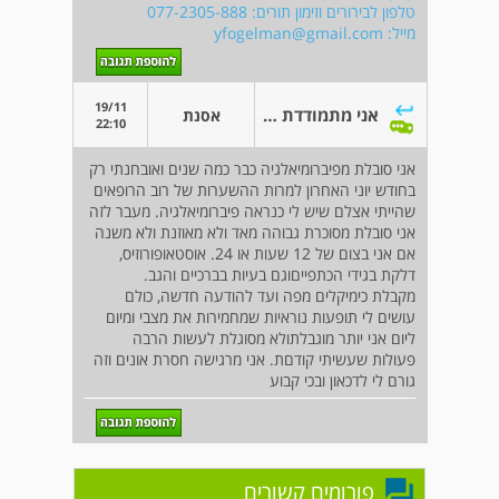
טלפון לבירורים וזימון תורים: 077-2305-888
מייל:
yfogelman@gmail.com
19/11
אני מתמודדת עם פיברומיאלגיה
אסנת
22:10
אני סובלת מפיברומיאלגיה כבר כמה שנים ואובחנתי רק
בחודש יוני האחרון למרות ההשערות של רוב הרופאים
שהייתי אצלם שיש לי כנראה פיברומיאלגיה. מעבר לזה
אני סובלת מסוכרת גבוהה מאד ולא מאוזנת ולא משנה
אם אני בצום של 12 שעות או 24. אוסטאופורוזיס,
דלקת בגידי הכתפייםוגם בעיות בברכיים והגב.
מקבלת כימיקלים מפה ועד להודעה חדשה, כולם
עושים לי תופעות נוראיות שמחמירות את מצבי ומיום
ליום אני יותר מוגבלתולא מסוגלת לעשות הרבה
פעולות שעשיתי קודםת. אני מרגישה חסרת אונים וזה
גורם לי לדכאון ובכי קבוע
פורומים קשורים