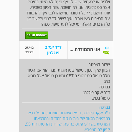
וילדים או לכעסים שיש לי. אף פעם לא הייתי בטיפול
אצל פסיכוליגית ואני לא חושבת שזה הכיוון בשבילי.
יותר חושבת לקבל הכוונה ממישהו לגבי איך להתמודד
עם הכאבים כיש אותם ואיך לשים לב לגוף ולקשר בין
כל הדברים האלה. מי יכול לתת טיפול ככזה?
ד"ר יעקב
25/12
אני מתמודדת עם פיברומיאלגיה
21:23
פוגלמן
שלום לאסתר
הכיוון שלך נכון . טיפול בטראומות עבר הוא אכן הכיוון
כולל טיפול פסיכולוגי ב CBT וכמו כן טיפול אצל רופא
כאב
בברכה
ד"ר יעקב פוגלמן
טיפול בכאב
בברכה,
ד"ר יעקב פוגלמן, רופא משפחה מומחה, מטפל בכאב
במרפאת הכאב של בית חולים רמב"ם ובמרפאתו
הפרטית בשר"פ פלוס בחיפה, שדרות ההסתדרות 55,
קניון לב המפרץ.