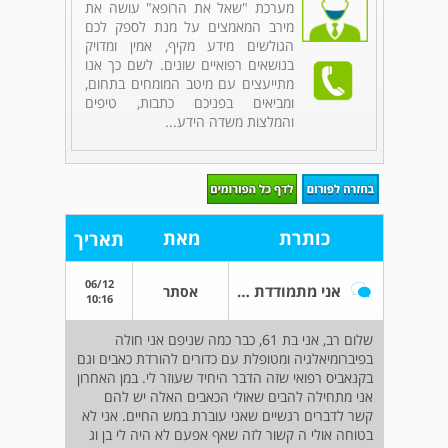
מערכת "שאל את הרופא" עושה את
מירב המאמצים על מנת לספק לכם
הגולשים מידע מקיף, אמין ומדויק
בנושאים רפואיים שונים. לשם כך אנו
מתייעצים עם מיטב המומחים בתחום,
ומביאים בפניכם כתבות, טיפים
והמלצות משדה הידע...
כותרת
מאת
תאריך
06/12
אני מתמודדת עם פיברומיאלגיה
אסתר
10:16
שלום רב, אני בת 61, כבר כמה שניפם אני חולה
בפיברומיאלגיה ומטופלת עם כדורים להורדת כאבים וגם
בקנאביס רפואי שזה הדבר היחיד שעוזר לי. במן האחרון
אני מתחילה להבים שאולי הכאבים האלה יש להם
קשר לדברים רגשיים שאני עוברת במש החיים. אני לא
בטוחה אולי ה קשור לזה שאף אפעם לא היה לי בן וג