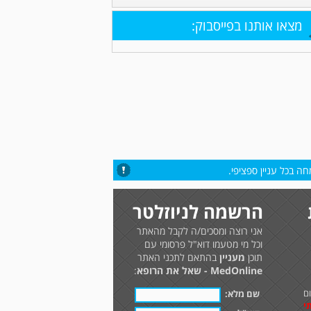
מצאו אותנו בפייסבוק:
ה בכל עניין ספציפי.
הרשמה לניוזלטר
אני רוצה ומסכים/ה לקבל מהאתר
וכל מי מטעמו דוא"ל פרסומי עם
תוכן
מעניין
בהתאם לתכני האתר
MedOnline - שאל את הרופא
:
ם
שם מלא:
י