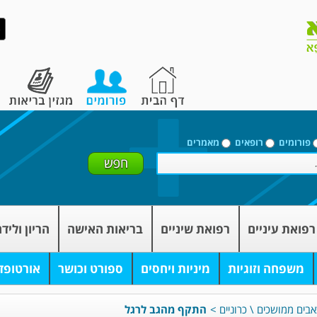
פורומים
רופאים
מאמרים
רפואת עיניים
רפואת שיניים
בריאות האישה
הריון וליד
משפחה וזוגיות
מיניות ויחסים
ספורט וכושר
אורטופד
אבים ממושכים \ כרוניים
>
התקף מהגב לרגל