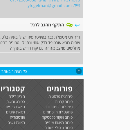
מייל:
yfogelman@gmail.com
התקף מהגב לרגל
ד"ר אני מטופלת כבר בפיזיטרופיה יש לי בעיה בלט
מחלימים ממצב כזה זה גם יקח חודש בערך ?
כל האמור באתר הי
פורומים
קטגוריו
כירורגיה פלסטית
היריון ולידה
פורום קרנית
ספורט וכושר
גינקולוגיה ניתוחית
רפואת שיניים
פרוקטולוגיה וטחורים
רפואת עיניים
פורום אוקולופלסטיקה
אורטופדיה
פורום רפואת שיניים
רפואת נשים
פורום טיפולי רשתית