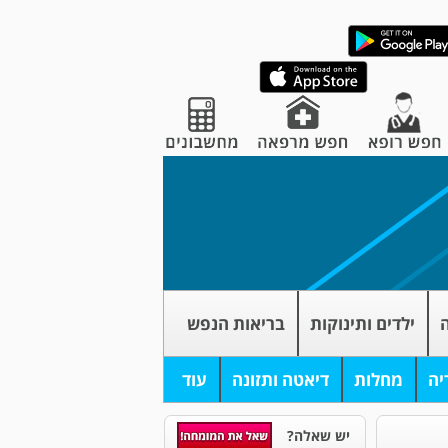
ה
ילדים ותינוקות
בריאות הנפש
יה
מחלות
דיאטה ותזונה
עוד
יש שאלה?