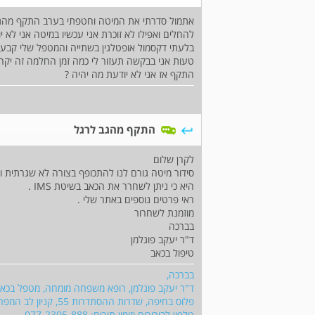
אתמול סדרתי את המיטה וחטפתי בערב התקף מהגב
להחלים ואפילו לא זוכרת אני עכשיו במיטה אני לא
בלעתי דקסמול אופטלגין בשתייה והמטפל שלי קבע 
טעות אני בבקשה תעזור לי כמה זמן החלמה זה יקח
התקף אז אני לא יודעת מה יהיה ?
התקף מהגב לרגל
לקרן שלום
היא כי ניתן לשחרר את הכאב בשיטת IMS .
ראי פרטים נוספים באתר שלי .
מוזמנת לשחרור
בברכה
ד"ר יעקב פוגלמן
טיפול בכאב
בברכה,
ד"ר יעקב פוגלמן, רופא משפחה מומחה, מטפל בכא
פלוס בחיפה, שדרות ההסתדרות 55, קניון לב המפרץ.
טלפון לבירורים וזימון תורים: 077-2305-888