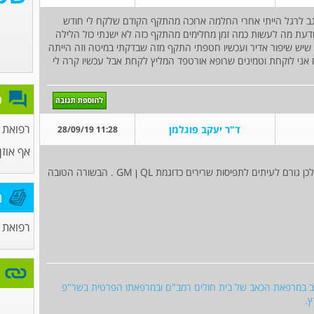
 לרגל הייתי אחרי החלמה ארוכה מהתקף הקודם שלקח לי חודש
 יודעת מה לעשות כמה זמן מחלימים מהתקף כזה לא ישנתי כול הלילה
שיש שיפור אדיר ועכשיו חטפתי התקף מזה שבדקתי במיטה וזה הייתה
 אני לוקחת וטמינים שרופא אורטפד המליץ לקחת אבל עכשיו קרה לי
פ
רפואת
ד"ר יעקב פוגלמן
11:28 28/09/19
אף אוזן 
סידור מיטה גורם לנו להתכופף בצורה לא שגרתית ולכן גורם לעיתים לתפיסות שרירים כדוגמת QL ן GM . הבשורה הטובה
מ
רפואת
ב במרפאת הכאב של בית חולים רמב"ם ובמרפאתו הפרטית בשר"פ