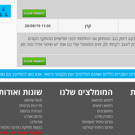
קרן
11:36 28/09/19
 בקע דיסק בגב התחתון אני החלמתי לפני חודשיים מהתקף הקודם
שהיה רופא אורטופד בדק אותי ונתן לי וטמינים בריכמין לעצב לקחתי 20 ימים והמטפל שלי גם אמר יש שיפור אדיר כמה זמן
נו הסברים כלליים שאינם מחליפים יעוץ מקצועי ורפואי. אנא גשו להתייעץ עם מומח
ת
המומלצים שלנו
שונות ואודות
חיפוש מרפאות
תנאי שימוש
חיפוש רופאים
מדיניות פרטיות
מחשבונים
הצהרת נגישות
המגזין שלנו
פרסם אצלנו
פורום טיפול משפחתי
אודותינו
פורום ניתוחי קטרקט
בקשת מחיקת הודעה מהפורו
טופס לדיווח על תוכן בעיית