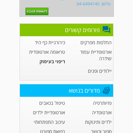
טלפון: 04-6494140
פורומים קשורים
החלפות מפרקים
כירורגיית כף היד
אורטופדיית עמוד
טראומה אורטופדית
שידרה
ריפוי בעיסוק
יילודים ופגים
מדורים בנושא
פזיותרפיה
טיפול בכאבים
אורטופדיה
אורטופדיית ילדים
ילדים ותינוקות
עיכוב התפתחותי
ספור וכושר
רפואת ספורט