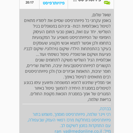
20:17
פיזיותרפיסט
שאול שלום,
באופן עקרוני כל פיזיותרפיסט שסיים את לימודיו מתאים
לטיפול באוכלוסיות רבות- וביניהם במטופלים בגיל
השלישי. יחד עם זאת, באופן טבעי תחום העיסוק
היומיומי של הפיזיותרפיסט משפיע על המקצועיות
בתחומו ולכן אפשר למצוא אנשי מקצוע שעוסקים
בעיקר בהתפתחות הילד/ שיקום נוירולוגי/ שיקום לבבי/
פציעות ושיקום אורטופדי/ טיפול נשימתי ועוד...
אוכלוסיית הגיל השלישי משיקה לתחומים שונים
הקשורים לפיזיותרפיסט(בעיות יציבה, חולשת שרירים,
חוסר יציבות, התאמות אביזרים וכו') ולכן פיזיותרפיסטים
רבים מתאימים לטיפול באימך.
אני ממליץ שתיגש לרופא המשפחה ותיוועץ עימו בנוגע
לטיפולים במסגרת היחידה להמשך טיפול באיזור
המגורים של אמך-במסגרת הזכאות מקופת החולים.
בריאות שלמה,
בברכה,
רני ויינר שלמה, פיזיותרפיסט מוסמך, משמש בתור
פיזיותרפיסט במחלקות מרכז רפואי העמק שבעפולה,
עם התמקדות במכון לשיקום לב.
מייל:
ran_va@medonline.co.il