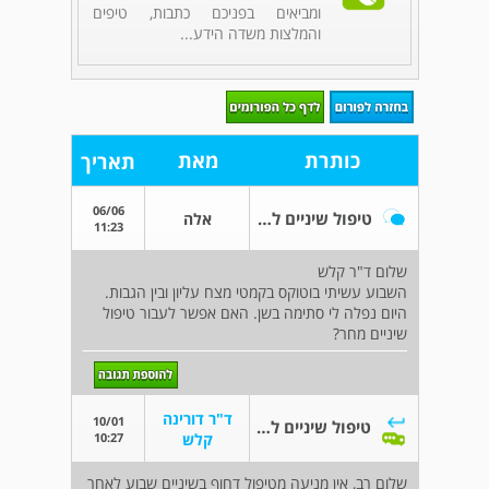
ומביאים בפניכם כתבות, טיפים
והמלצות משדה הידע...
כותרת
מאת
תאריך
06/06
טיפול שיניים לאחר בוטוקס
אלה
11:23
שלום ד"ר קלש
השבוע עשיתי בוטוקס בקמטי מצח עליון ובין הגבות.
היום נפלה לי סתימה בשן. האם אפשר לעבור טיפול
שיניים מחר?
ד"ר דורינה
10/01
טיפול שיניים לאחר בוטוקס
10:27
קלש
שלום רב, אין מניעה מטיפול דחוף בשיניים שבוע לאחר