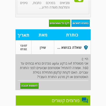
ומביאים בפניכם כתבות, טיפים
והמלצות משדה הידע...
כותרת
מאת
תאריך
13/07
שאלה בנושא קלקסן עם אסטרופם
שירן
07:02
היי :)
אני מטופלת ivf ברקע apla נוגדנים נורא גבוהים עד
160. אמורה להתחיל אסטרופם שבועיים לפני החזרת
עוברים. האם לקחת קלקסן מתחילת נטילת
האסטרופם או רק מרגע החזרת העובר?
פורומים קשורים