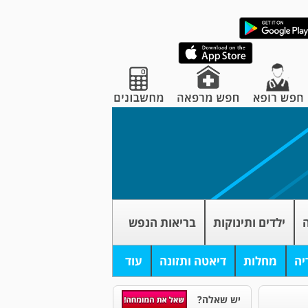
ה
ילדים ותינוקות
בריאות הנפש
יה
מחלות
דיאטה ותזונה
עוד
יש שאלה?