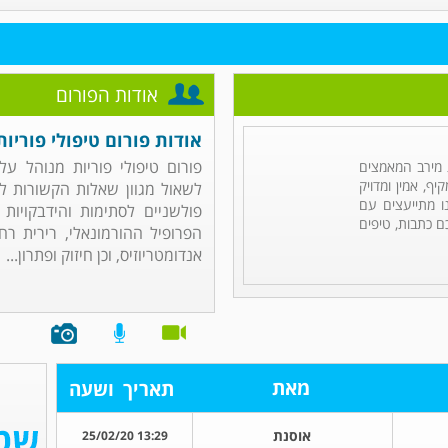
אודות הפורום
אודות פורום טיפולי פוריות
פורום טיפולי פוריות מנוהל ע
מירב המאמצים
ף, אמין ומדויק
לשאול מגוון שאלות הקשורות לט
ו מתייעצים עם
פולשניים לסתימות והידבקויות
ם כתבות, טיפים
הפרופיל ההורמונאלי, רירית רח
אנדומטריוזיס, וכן חיזוק ופתרון...
מאת
תאריך
ושעה
אוסנת
13:29 25/02/20