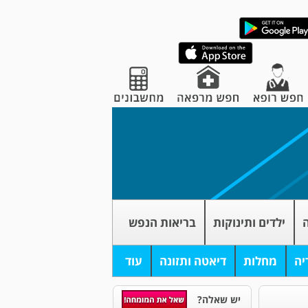
ה
ילדים ותינוקות
בריאות הנפש
יה
מחלות
דיאטה ותזונה
עוד
יש שאלה?