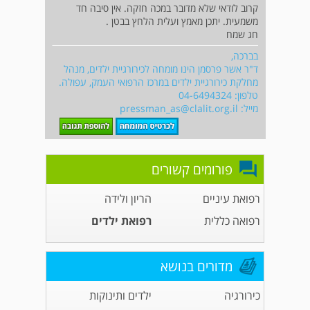
קרוב לודאי שלא מדובר במכה חזקה. אין סיבה חד
משמעית. יתכן מאמץ ועלית הלחץ בבטן .
חג שמח
בברכה,
ד"ר אשר פרסמן הינו מומחה לכירורגיית ילדים, מנהל
מחלקת כירורגיית ילדים במרכז הרפואי העמק, עפולה.
טלפון: 04-6494324
מייל:
pressman_as@clalit.org.il
פורומים קשורים
רפואת עיניים
הריון ולידה
רפואה כללית
רפואת ילדים
מדורים בנושא
כירורגיה
ילדים ותינוקות