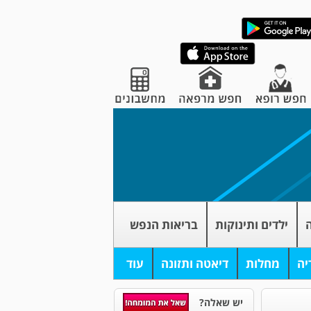
ה
ילדים ותינוקות
בריאות הנפש
יה
מחלות
דיאטה ותזונה
עוד
יש שאלה?