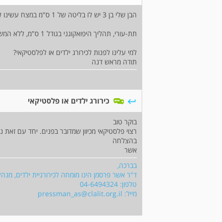
הבן שלי בן 3 יש לו בליטה של 1 ס"מ במצח עשינו לו אולטרסאונד זאת התשובה:
תת-עורי, תהליך היפואקוגני בגודל 1 ס"מ, ללא המשכיות, ללא קליטה חיצונית. ייתכן בעל ווסקולריזציה.
למי עלינו לפנות לכירורג ילדים או לפלסטיקאי?
תודה מראש דנה
כירורג ילדים או פלסטיקאי
בוקר טוב
רצוי פלסטיקאי מכיוון שמדובר בפנים. יחד עם זאת נית
בהצלחה
אשר
בברכה,
ד"ר אשר פרסמן הינו מומחה לכירורגיית ילדים, מנה
טלפון: 04-6494324
מייל:
pressman_as@clalit.org.il