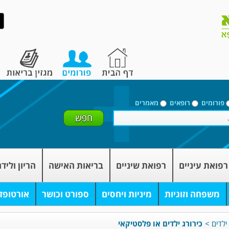
פורומים
רופאים
מאמרים
רפואת עיניים
רפואת שיניים
בריאות האישה
הריון וליד
משפחה וזוגיות
מיניות ויחסים
ספורט וכושר
אורטופד
ילדים
>
כירורג ילדים או פלסטיקאי