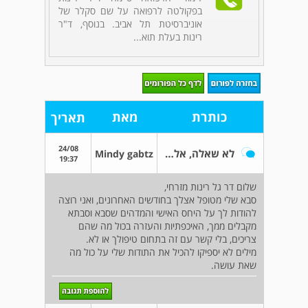
בפקולטה לרפואה על שם סקלר של
אוניברסיטת תל אביב. בנוסף, ד"ר
רינות בעלת תוא...
כותרת
מאת
תאריך
24/08
לא שאלה, אלא תודה
Mindy gabtz
19:37
שלום דר גל רינות מזרחי,
סבא שלי מטופל אצלך בחודשים האחרונים, ואני רוצה
להודות לך על היחס האישי והמדהים שסבא וסבתא
מקבלים ממך, האיכפתיות והעזרה בכול מה שהם
צריכים, בלי קשר עם זה בתחום טיפולך או לא.
מילים לא יספיקו להכיל את התודות שלי על כול מה
שאת עושה.