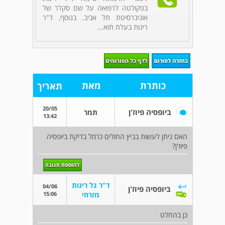
בפקולטה לרפואה על שם סקלר של
אוניברסיטת תל אביב. בנוסף, ד"ר
רינות בעלת תוא...
כותרת
מאת
תאריך
20/05
ביופסיה פיוז'ן
תמר
13:42
האם ניתן לעשות בביץ החולים כרמל בדיקת ביופסיה
פיוז'ן?
ד"ר גל רינות
04/06
ביופסיה פיוז'ן
15:06
מזרחי
כן בהחלט