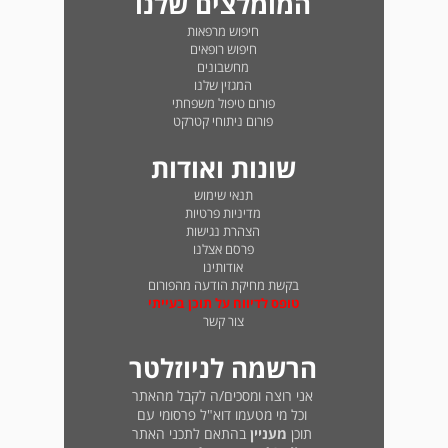
המומלצים שלנו
חיפוש מרפאות
חיפוש רופאים
מחשבונים
המגזין שלנו
פורום טיפול משפחתי
פורום ניתוחי קטרקט
שונות ואודות
תנאי שימוש
מדיניות פרטיות
הצהרת נגישות
פרסם אצלנו
אודותינו
בקשת מחיקת הודעה מהפורום
טופס לדיווח על תוכן בעייתי
צור קשר
הרשמה לניוזלטר
אני רוצה ומסכים/ה לקבל מהאתר
וכל מי מטעמו דוא"ל פרסומי עם
תוכן
מעניין
בהתאם לתכני האתר