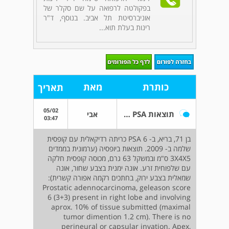
בפקולטה לרפואה על שם סקלר של
אוניברסיטת תל אביב. בנוסף, ד"ר
רינות בעלת תוא...
כותרת
מאת
תאריך
05/02
תוצאות PSA תמוהות
אבי
03:47
בן 71, בריא, ב- PSA 6 כריתה רדיקאלית עם קופסית
שלמה ב- 2009. תוצאות ביופסיה (ערמונית בממדים
3X4X5 ס"מ ובמשקל 63 גרם, מכוסה קופסית חלקה
עם שלפוחית זרע. אונה ימנית בצבע שחור, אונה
שמאלית בצבע ירוק, בחתכים רקמה אפורה קשרית):
Prostatic adennocarcinoma, geleason score
6 (3+3) present in right lobe and involving
aprox. 10% of tissue submitted (maximal
tumor dimention 1.2 cm). There is no
perineural or capsular invation. Apex,