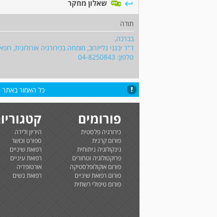
שאלון מחקר
תודה
בברכה,
ד"ר יבגני גלייזרוב, מומחה בכירורגיה אורולוגית, רופ
טלפון: 04-8250843
כל האמור באתר הי
פורומים
קטגוריו
כירורגיה פלסטית
היריון ולידה
פורום קרנית
ספורט וכושר
גינקולוגיה ניתוחית
רפואת שיניים
פרוקטולוגיה וטחורים
רפואת עיניים
פורום אוקולופלסטיקה
אורטופדיה
פורום רפואת שיניים
רפואת נשים
פורום טיפולי רשתית