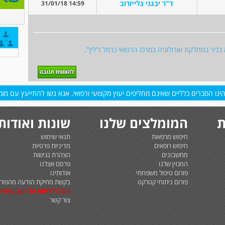
ד"ר יבגני גלייזרוב
14:59 31/01/18
א בכיר במחלקת אורולוגיה במרכז הרפואי כרמל ו"לין".
נו הסברים כלליים שאינם מחליפים יעוץ מקצועי ורפואי. אנא גשו להתייעץ עם מומח
ת
המומלצים שלנו
שונות ואודות
חיפוש מרפאות
תנאי שימוש
חיפוש רופאים
מדיניות פרטיות
מחשבונים
הצהרת נגישות
המגזין שלנו
פרסם אצלנו
פורום טיפול משפחתי
אודותינו
פורום ניתוחי קטרקט
בקשת מחיקת הודעה מהפורו
טופס לדיווח על תוכן בעיית
צור קשר