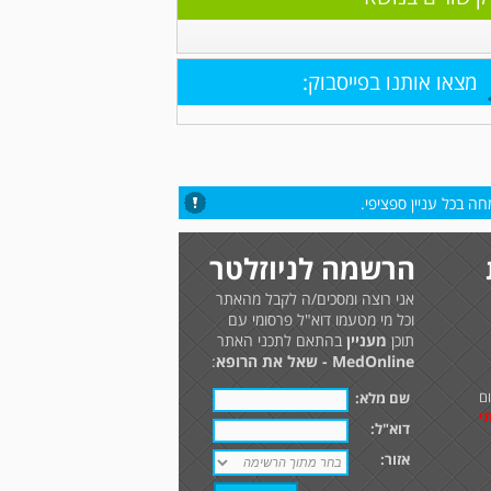
מצאו אותנו בפייסבוק:
ה בכל עניין ספציפי.
הרשמה לניוזלטר
אני רוצה ומסכים/ה לקבל מהאתר
וכל מי מטעמו דוא"ל פרסומי עם
תוכן
מעניין
בהתאם לתכני האתר
MedOnline - שאל את הרופא
:
ם
שם מלא:
י
דוא"ל:
אזור: