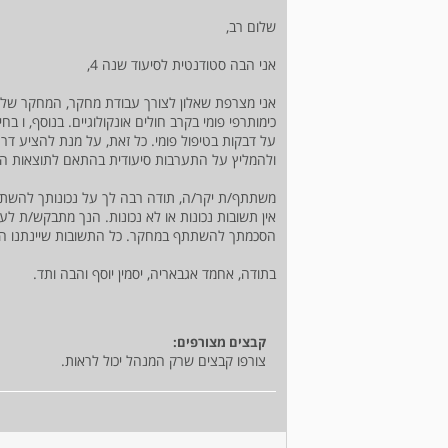
שלום רב,
אני הבה סטודנטית לסיעוד שנה 4,
כימותרפי פומי בקרב חולים אונקולוגיים. בנוסף,
על דבקות בטיפול פומי. כל זאת, על מנת להציע דרך
ולהמליץ על התערבות סיעודית בהתאם לתוצאות ה
משתתף/ת יקר/ה, תודה רבה לך על נכונותך להשת
אין תשובות נכונות או לא נכונות. הנך מתבקש/ת לע
הסכמתך להשתתף במחקר. כל התשובות שיינתנו הינ
בתודה, אחמד אגבאריה, יסמין יוסף והבה ותד.
קבצים מצורפים:
צורפו קבצים שרק המנהל יכול לראות.