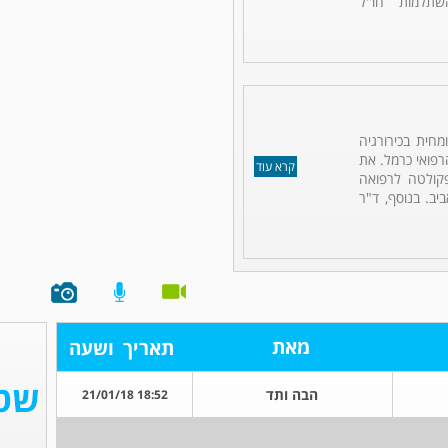
תלמות חו"ל
מחית בכירורגיה
רפואי כרמל. את
קרא עוד
פקולטה לרפואה
ב. בנוסף, ד"ר
מאת
תאריך
ושעה
הבה ותד
18:52 21/01/18