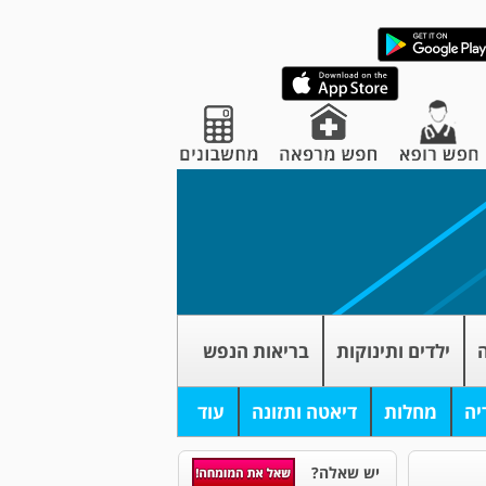
ה
ילדים ותינוקות
בריאות הנפש
יה
מחלות
דיאטה ותזונה
עוד
יש שאלה?