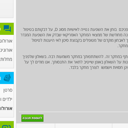
פ
אני מצרפת שאלון לצורך עבודת מחקר, המחקר שלפניכם בוחן את השפעת נטייה לאישיות מסוג D, על דבקותם בטיפול
 ו בחינה מחודשת של ממצאי המחקר האמריקאי שבדק את השפעת המגדר
 לאבחון מוקדם של מטופלים בקבוצת סיכון לאי היענות לטיפול
אורולוג
מחקר.
אורוגינ
תף במחקר זה. להשתתפותך במחקר משמעות רבה. בשאלון שלפניך
מחלות 
נות על השאלון באופן שייטיב לתאר את התנסותך. אנו מודים לך על
ן חסויות וישמשו לצורך מחקר בלבד.
מ
סרטן
ילדים ו
אורולו