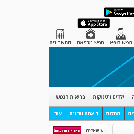
ה
ילדים ותינוקות
בריאות הנפש
יה
מחלות
דיאטה ותזונה
עוד
יש שאלה?