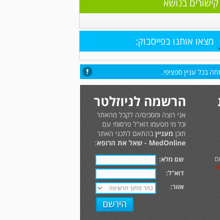
קישורים בנושא
מצאו אותנו בפייסבוק:
ה בכל עניין ספציפי.
הרשמה לניוזלטר
אני רוצה ומסכים/ה לקבל מהאתר
וכל מי מטעמו דוא"ל פרסומי עם
תוכן
מעניין
בהתאם לתכני האתר
MedOnline - שאל את הרופא
:
ם
שם מלא:
י
דוא"ל:
אזור: