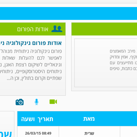
אודות הפורום
אודות פורום גינקולוגיה ני
פורום גינקולוגיה ניתוחית מנוה
מירב המאמצים
ף, אמין ומדויק
לאפשר לכם להעלות שאלות הקש
ו מתייעצים עם
וגינאליים לשיקום רצפת האגן, נ
ם כתבות, טיפים
ניתוחים היסטרוסקופיים, ניתוח
שפתיים וקרום בתולין, וכן ה...
מאת
תאריך
ושעה
שרית
08:49 26/03/15