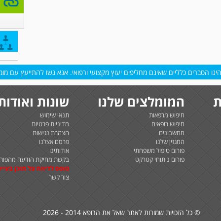
נו הסברים כלליים שאינם מחליפים יעוץ מקצועי ורפואי. אנא גשו להתייעץ עם מומח
ת
המומלצים שלנו
שונות ואודות
חיפוש מרפאות
תנאי שימוש
חיפוש רופאים
מדיניות פרטיות
מחשבונים
הצהרת נגישות
המגזין שלנו
פרסם אצלנו
פורום טיפול משפחתי
אודותינו
פורום ניתוחי קטרקט
בקשת מחיקת הודעה מהפורו
טופס לדיווח על תוכן בעיית
צור קשר
© כל הזכויות שמורות לאתר שאל את הרופא 2014 - 2026