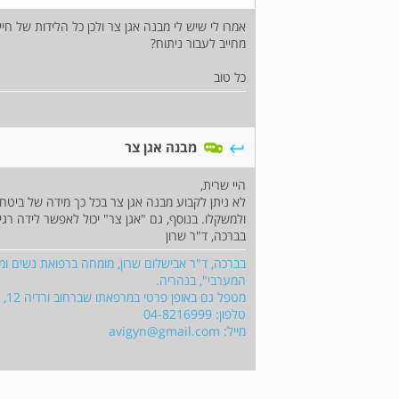
אמרו לי שיש לי מבנה אגן צר ולכן כל הלידות של חי
מחייב לעבור ניתוח?
כל טוב
מבנה אגן צר
היי שרית,
לא ניתן לקבוע מבנה אגן צר בכל כך מידה של ביטחו
ולמשקלו. בנוסף, גם "אגן צר" יכול לאפשר לידה רגי
בברכה, ד"ר שרון
בברכה, ד"ר אבישלום שרון, מומחה ברפואת נשים ומי
המערבי", בנהריה.
מטפל גם באופן פרטי במרפאתו שברחוב ורדיה 12, חיפה.
טלפון: 04-8216999
מייל:
avigyn@gmail.com