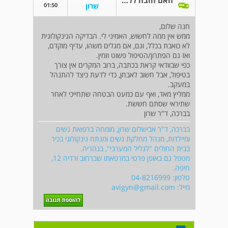
האם חובה ללכת לגניקולוג?
01:50
שרון
חנה שלום,
ממש אין ממה לחשוש, האמיני לי. הבדיקה הגינקולוגית
לא כואבת בכלל, וגם, אם מגלים משהו, עדיף מוקדם,
ואז גם הפתרון/הטיפול פשוט וזמין.
כפי שבוודאי קראת בכתבה, ברוב המקרים אין צורך
בטיפול, אבל חשוב לאבחן, כדי לדעת כיצד להתנהל
במעקב.
ממליץ מאד, ואף עם כמעט הבטחה שתחייכי לאחר
שתיראי שסתם חששת.
בברכה, ד"ר שרון
בברכה, ד"ר אבישלום שרון, מומחה ברפואת נשים
ומיילדות, מנהל מחלקת נשים ומנתח גינקולוגי בכיר
בבית החולים "לגליל המערבי", בנהריה.
מטפל גם באופן פרטי במרפאתו שברחוב ורדיה 12,
חיפה.
טלפון: 04-8216999
מייל:
avigyn@gmail.com