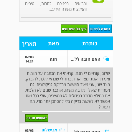
ומביאים בפניכם כתבות, טיפים
והמלצות משדה הידע...
כותרת
מאת
תאריך
02/03
האם חובה ללכת לגניקולוג?
חנה
14:24
שלום, קוראים לי חנה. קראתי את הכתבה על מיומות
ואני מודאגת. מצד אחד, ברור לי שכדאי ללכת להיבדק.
מצד שני, אני מאוד חוששת מבדיקה גניקולוגית וגם
מפחדת שאולי יגלו בה משהו, אז כבר שנים לא הלכתי.
אם ממילא מדובר בגידולים לא ממאירים, אולי בכל זאת
אפשר לא לעשות בדיקה בלי להסתכן יותר מדי. מה
דעתך?
ד"ר אבישלום
03/03