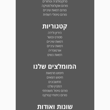
פרוקטולוגיה וטחורים
פורום אוקולופלסטיקה
פורום רפואת שיניים
פורום טיפולי רשתית
קטגוריות
היריון ולידה
ספורט וכושר
רפואת שיניים
רפואת עיניים
אורטופדיה
רפואת נשים
המומלצים שלנו
חיפוש מרפאות
חיפוש רופאים
מחשבונים
המגזין שלנו
פורום טיפול משפחתי
פורום ניתוחי קטרקט
שונות ואודות