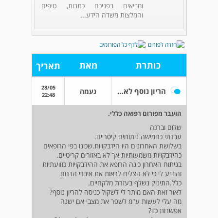
ומביאים בפניכם כתבות, טיפים
והמלצות משדה הידע...
כותרת
מאת
תאריך
28/05
הריון נוסף לאחר קיסרי חמישי.
נעמה
22:48
הועבר מפורום רפואה כללי.
שלום וברכה
עברתי כחמישה ניתוחים קיסריים.
בשלושת האחרונים היו הידבקויות.שכונו בפי הרופאים
כהידבקויות משמעותיות אך לא באזורים קריטיים.
בניתוח האחרון כינה הרופא את ההידבקויות כזוועתיות
והודיע לי כי לא הצליח לראות את איברי הרחם
כלל.התינוק נשלף בעזרת מלקחיים.
לאור זאת האם מותר לי לשקול כניסה להריון נוסף?
מה עלי לעשות ע"מ לשפר את מצבי אם ישנה
אפשרות כזו?