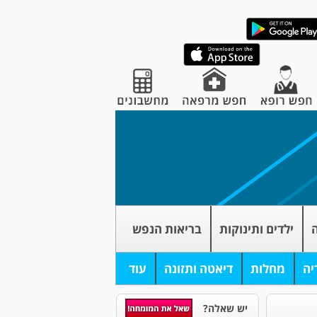
ה
ילדים ותינוקות
בריאות הנפש
יה
מחלות
דיאטה ותזונה
עוד
יש שאלה?