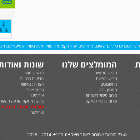
נו הסברים כלליים שאינם מחליפים יעוץ מקצועי ורפואי. אנא גשו להתייעץ עם מומח
ת
המומלצים שלנו
שונות ואודות
חיפוש מרפאות
תנאי שימוש
חיפוש רופאים
מדיניות פרטיות
מחשבונים
הצהרת נגישות
המגזין שלנו
פרסם אצלנו
פורום טיפול משפחתי
אודותינו
פורום ניתוחי קטרקט
בקשת מחיקת הודעה מהפורו
טופס לדיווח על תוכן בעיית
צור קשר
© כל הזכויות שמורות לאתר שאל את הרופא 2014 - 2026