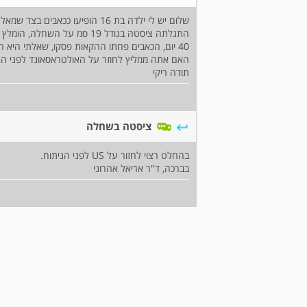
שלום יש לי ילדה בת 16 הופיעו כ
התגלתה ציסטה בגודל 19 סמ על
40 יום, הכאבים פחתו ההקאות פסקו, שאלתי היא 
האם אתה ממליץ לחוזר על האולטראסאונד לפני הנ
תודה ריקי
ציסטה בשחלה
בהחלט רצוי לחזור על US לפני הניתוח.
בברכה, ד"ר אריאל אהרוני