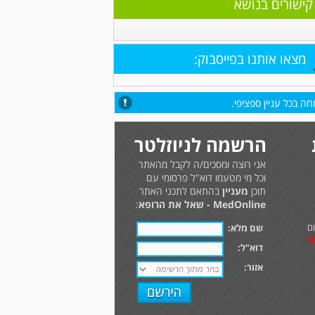
קישורים בנושא
מצאו אותנו בפייסבוק:
ה בכל עניין ספציפי.
הרשמה לניוזלטר
אני רוצה ומסכים/ה לקבל מהאתר
וכל מי מטעמו דוא"ל פרסומי עם
תוכן
מעניין
בהתאם לתכני האתר
MedOnline - שאל את הרופא
:
ם
שם מלא:
י
דוא"ל:
אזור: