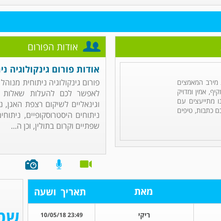
אודות הפורום
אודות פורום גינקולוגיה ני
פורום גינקולוגיה ניתוחית מנוה
מירב המאמצים
ף, אמין ומדויק
לאפשר לכם להעלות שאלות הקש
ו מתייעצים עם
וגינאליים לשיקום רצפת האגן, נ
ם כתבות, טיפים
ניתוחים היסטרוסקופיים, ניתוח
שפתיים וקרום בתולין, וכן ה...
מאת
תאריך
ושעה
ריקי
23:49 10/05/18