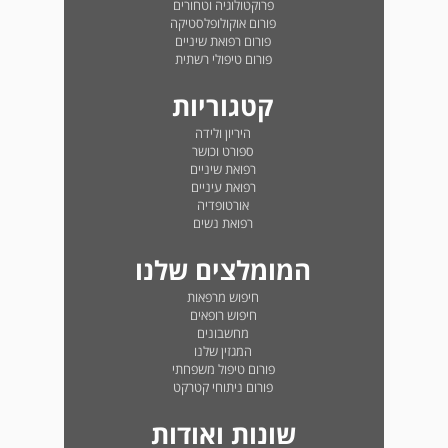
פרוקטולוגיה וטחורים
פורום אוקולופלסטיקה
פורום רפואת שיניים
פורום טיפולי רשתית
קטגוריות
היריון ולידה
ספורט וכושר
רפואת שיניים
רפואת עיניים
אורטופדיה
רפואת נשים
המומלצים שלנו
חיפוש מרפאות
חיפוש רופאים
מחשבונים
המגזין שלנו
פורום טיפול משפחתי
פורום ניתוחי קטרקט
שונות ואודות