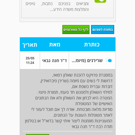
ומביאים בפניכם כתבות, טיפים
והמלצות משדה הידע...
כותרת
מאת
תאריך
25/05
שרירנים (מיומות)
ד"ר חנה גבאי
11:24
במסגרת פרויקט להכנת שאלון רפואי,
דרושות לי נשים עם מיומה (שרירן פיברואידי),
דוברות עברית כשפת אם,
למילוי השאלון ולמפגש חד פעמי, תמורת פיצוי.
המטרה היא לבחון את השאלון ולא את הנתונים
האישיים של המטופלת
סודיות מלאה מובטחת. אודה לך אם תוכל לעזור לי
לאתר מטופלות העונות על הנתונים.
המעוניינות מוזמנות ליצור איתי קשר בדוא"ל או בטלפון
תודה רבה ד"ר חנה גבאי